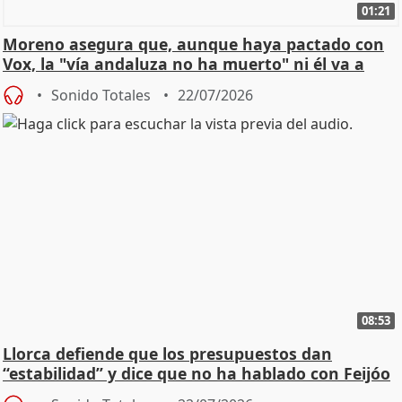
01:21
Moreno asegura que, aunque haya pactado con
Vox, la "vía andaluza no ha muerto" ni él va a
"cambiar"
Sonido Totales
22/07/2026
08:53
Llorca defiende que los presupuestos dan
“estabilidad” y dice que no ha hablado con Feijóo