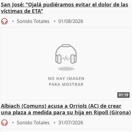
San José: "Ojalá pudiéramos evitar el dolor de las
víctimas de ETA"
Sonido Totales
01/08/2026
01:19
Albiach (Comuns) acusa a Orriols (AC) de crear
una plaza a medida para su hija en Ripoll (Girona)
Sonido Totales
31/07/2026