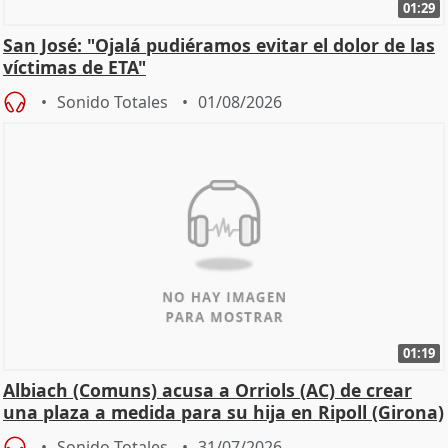
01:29
San José: "Ojalá pudiéramos evitar el dolor de las
víctimas de ETA"
Sonido Totales
01/08/2026
01:19
Albiach (Comuns) acusa a Orriols (AC) de crear
una plaza a medida para su hija en Ripoll (Girona)
Sonido Totales
31/07/2026