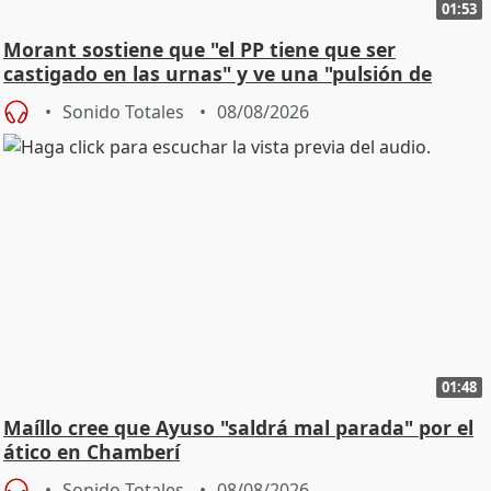
01:53
Morant sostiene que "el PP tiene que ser
castigado en las urnas" y ve una "pulsión de
cambio"
Sonido Totales
08/08/2026
01:48
Maíllo cree que Ayuso "saldrá mal parada" por el
ático en Chamberí
Sonido Totales
08/08/2026