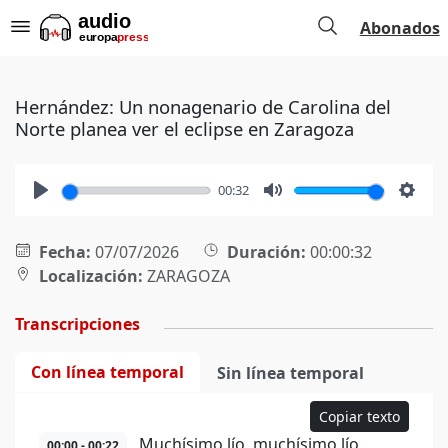
Abonados
Hernández: Un nonagenario de Carolina del
Norte planea ver el eclipse en Zaragoza
00:32
Play
Mute
Setti
Fecha:
07/07/2026
Duración:
00:00:32
Localización:
ZARAGOZA
Transcripciones
Con línea temporal
Sin línea temporal
Copiar texto
Muchísimo lío, muchísimo lío.
00:00 - 00:22