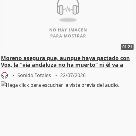
01:21
Moreno asegura que, aunque haya pactado con
Vox, la "vía andaluza no ha muerto" ni él va a
"cambiar"
Sonido Totales
22/07/2026