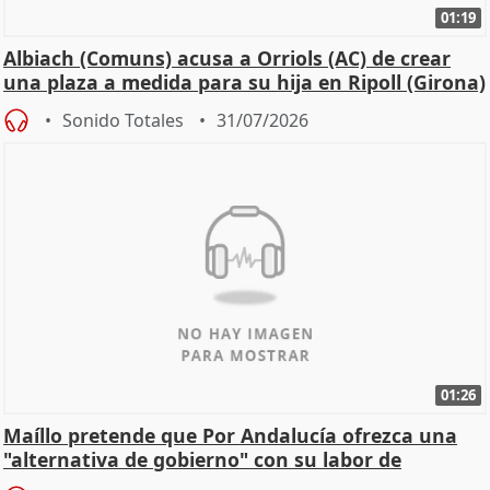
01:19
Albiach (Comuns) acusa a Orriols (AC) de crear
una plaza a medida para su hija en Ripoll (Girona)
Sonido Totales
31/07/2026
01:26
Maíllo pretende que Por Andalucía ofrezca una
"alternativa de gobierno" con su labor de
oposición