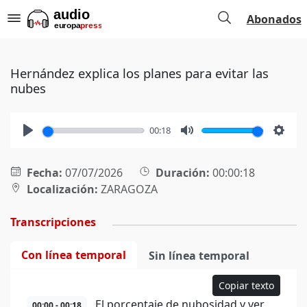
Abonados
Hernández explica los planes para evitar las
nubes
00:18
Play
Mute
Setti
Fecha:
07/07/2026
Duración:
00:00:18
Localización:
ZARAGOZA
Transcripciones
Con línea temporal
Sin línea temporal
Copiar texto
El porcentaje de nubosidad y ver
00:00 - 00:18