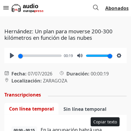
Abonados
Hernández: Un plan para moverse 200-300
kilómetros en función de las nubes
00:19
Play
Mute
Setti
Fecha:
07/07/2026
Duración:
00:00:19
Localización:
ZARAGOZA
Transcripciones
Con línea temporal
Sin línea temporal
Copiar texto
En la agrupación habrá una
00:00 - 00:15