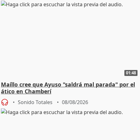
01:48
Maíllo cree que Ayuso "saldrá mal parada" por el
ático en Chamberí
Sonido Totales
08/08/2026