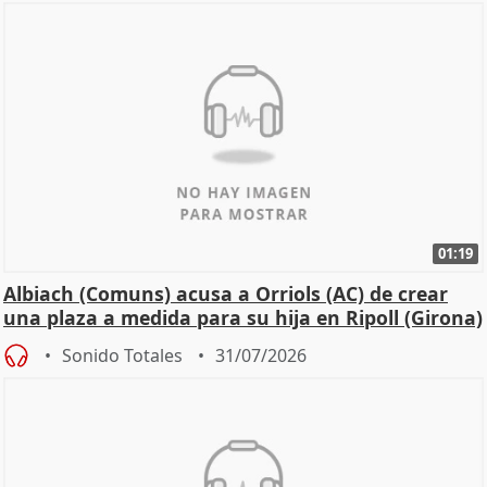
01:19
Albiach (Comuns) acusa a Orriols (AC) de crear
una plaza a medida para su hija en Ripoll (Girona)
Sonido Totales
31/07/2026