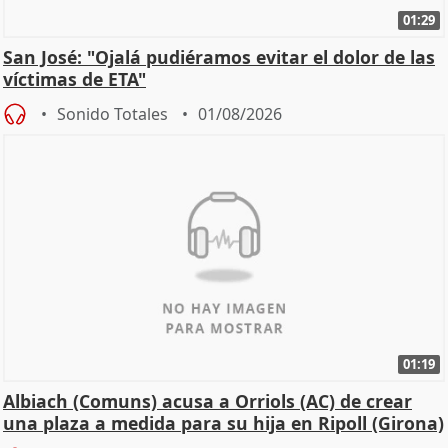
01:29
San José: "Ojalá pudiéramos evitar el dolor de las
víctimas de ETA"
Sonido Totales
01/08/2026
01:19
Albiach (Comuns) acusa a Orriols (AC) de crear
una plaza a medida para su hija en Ripoll (Girona)