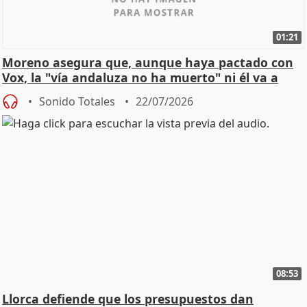
01:21
Moreno asegura que, aunque haya pactado con
Vox, la "vía andaluza no ha muerto" ni él va a
"cambiar"
Sonido Totales
22/07/2026
08:53
Llorca defiende que los presupuestos dan