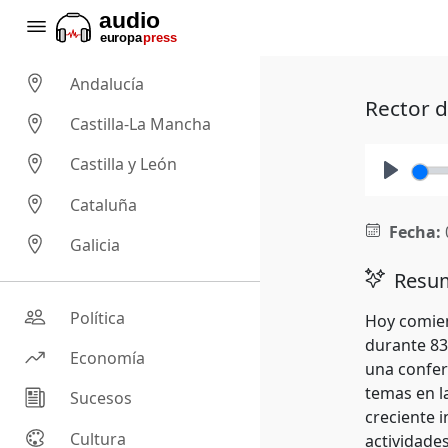
Andalucía
Rector d
Castilla-La Mancha
Castilla y León
Play
Cataluña
Fecha:
Galicia
Resum
Política
Hoy comien
durante 83
Economía
una confer
temas en la
Sucesos
creciente i
Cultura
actividades