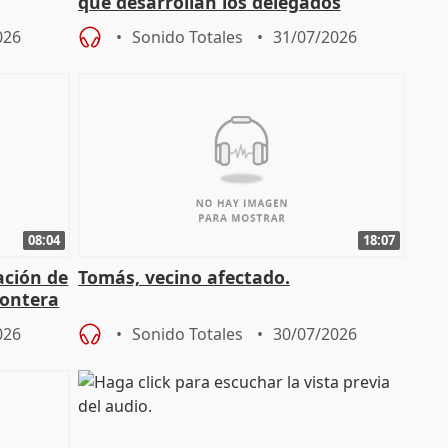
que desarrollan los delegados
osición
territoriales de la Junta
026
Sonido Totales
31/07/2026
08:04
18:07
ación de
Tomás, vecino afectado.
rontera
026
Sonido Totales
30/07/2026