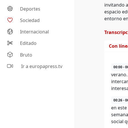
invitando 
Deportes
espacio ed
entorno en
Sociedad
Internacional
Transcrip
Editado
Con lín
Bruto
Ir a europapress.tv
00:00 - 0
verano.
interca
interes
00:26 - 0
en este
semanas
social q