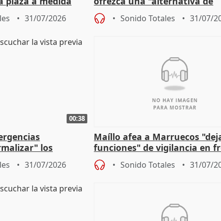
a plaza a medida
ofrezca una "alternativa de
ipoll (Girona)
gobierno" con su labor de op
les
31/07/2026
Sonido Totales
31/07/2
00:38
ergencias
Maíllo afea a Marruecos "dej
malizar" los
funciones" de vigilancia en f
frir un incendio
con Ceuta
les
31/07/2026
Sonido Totales
31/07/2