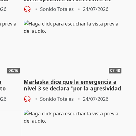
órganos como el Defensor
026
Sonido Totales
24/07/2026
08:16
07:48
a
Marlaska dice que la emergencia a
cto
nivel 3 se declara "por la agresividad
de los incendios"
026
Sonido Totales
24/07/2026