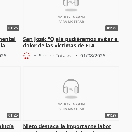
01:25
01:29
mental
San José: "Ojalá pudiéramos evitar el
 la
dolor de las víctimas de ETA"
026
Sonido Totales
01/08/2026
01:26
01:29
alucía
Nieto destaca la importante labor