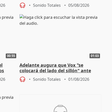
homofobia"
026
Sonido Totales
05/08/2026
00:55
01:03
el
Adelante augura que Vox "se
os
colocará del lado del sillón" ante
es
iniciativas de la oposición
026
Sonido Totales
01/08/2026