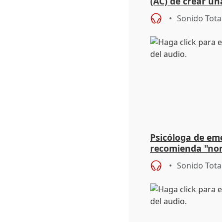
(AC) de crear un
para su hija en R
Sonido Tota
Psicóloga de em
recomienda "nor
síntomas tras su
Sonido Tota