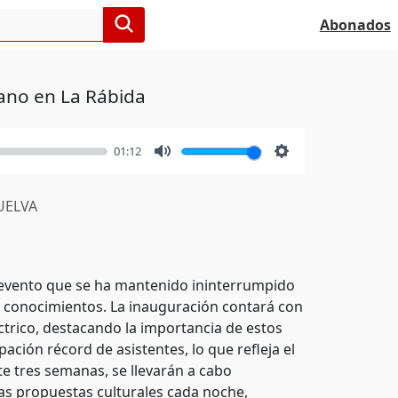
Abonados
rano en La Rábida
01:12
Mute
Settings
ELVA
n evento que se ha mantenido ininterrumpido
de conocimientos. La inauguración contará con
ctrico, destacando la importancia de estos
ación récord de asistentes, lo que refleja el
te tres semanas, se llevarán a cabo
tras propuestas culturales cada noche,