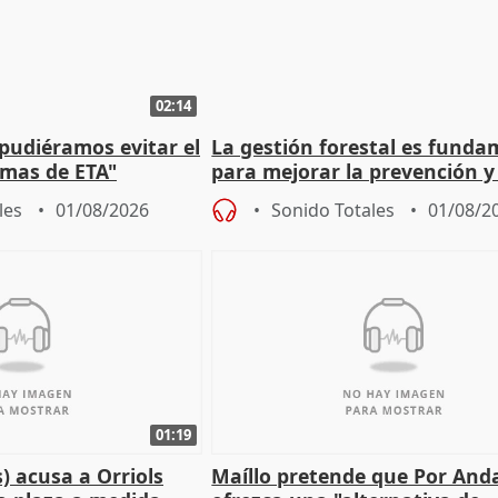
02:14
 pudiéramos evitar el
La gestión forestal es funda
timas de ETA"
para mejorar la prevención y
actuación frente a incendios
les
01/08/2026
Sonido Totales
01/08/2
01:19
) acusa a Orriols
Maíllo pretende que Por And