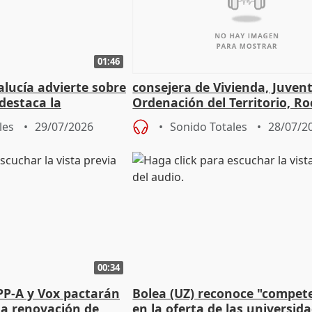
01:46
lucía advierte sobre
consejera de Vivienda, Juven
 destaca la
Ordenación del Territorio, Ro
la prevención
les
29/07/2026
Sonido Totales
28/07/2
00:34
PP-A y Vox pactarán
Bolea (UZ) reconoce "compet
 la renovación de
en la oferta de las universid