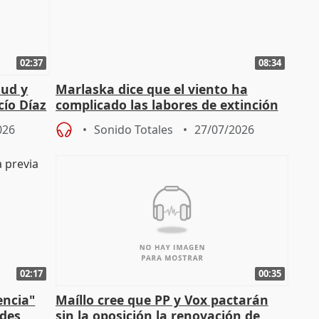
02:37
08:34
tud y
Marlaska dice que el viento ha
cío Díaz
complicado las labores de extinción
durante la madrugada
026
Sonido Totales
27/07/2026
02:17
00:35
encia"
Maíllo cree que PP y Vox pactarán
ades
sin la oposición la renovación de