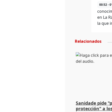
00:52 - 0
conocim
en La R
la que 
Relacionados
Sanidade pide "
protección" a lo