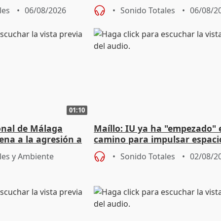
e agosto
reforzará la autogestión
les
06/08/2026
Sonido Totales
06/08/2
01:10
ional de Málaga
Maíllo: IU ya ha "empezado" 
ena a la agresión a
camino para impulsar espaci
de Urgencias
unitarios para las municipal
les y Ambiente
Sonido Totales
02/08/2