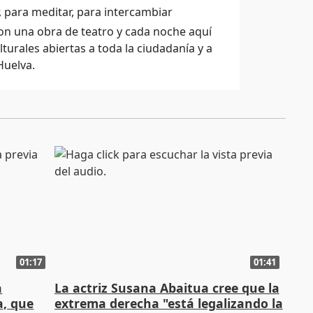
, para meditar, para intercambiar
on una obra de teatro y cada noche aquí
urales abiertas a toda la ciudadanía y a
Huelva.
01:17
01:41
a
La actriz Susana Abaitua cree que la
a, que
extrema derecha "está legalizando la