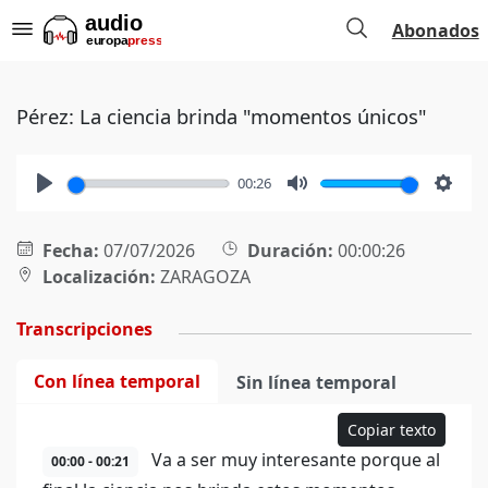
Abonados
Pérez: La ciencia brinda "momentos únicos"
00:26
Play
Mute
Setti
Fecha:
07/07/2026
Duración:
00:00:26
Localización:
ZARAGOZA
Transcripciones
Con línea temporal
Sin línea temporal
Copiar texto
Va a ser muy interesante porque al
00:00 - 00:21