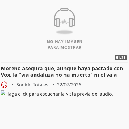
01:21
Moreno asegura que, aunque haya pactado con
Vox, la "vía andaluza no ha muerto" ni él va a
"cambiar"
Sonido Totales
22/07/2026