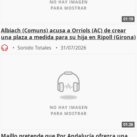
01:19
Albiach (Comuns) acusa a Orriols (AC) de crear
una plaza a medida para su hija en Ripoll (Girona)
Sonido Totales
31/07/2026
01:26
Maíllo pretende que Por Andalucía ofrezca una