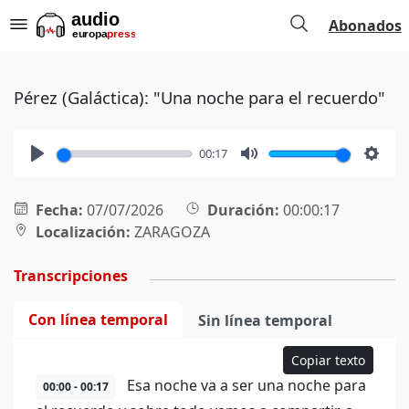
Abonados
Pérez (Galáctica): "Una noche para el recuerdo"
00:17
Play
Mute
Setti
Fecha:
07/07/2026
Duración:
00:00:17
Localización:
ZARAGOZA
Transcripciones
Con línea temporal
Sin línea temporal
Copiar texto
Esa noche va a ser una noche para
00:00 - 00:17