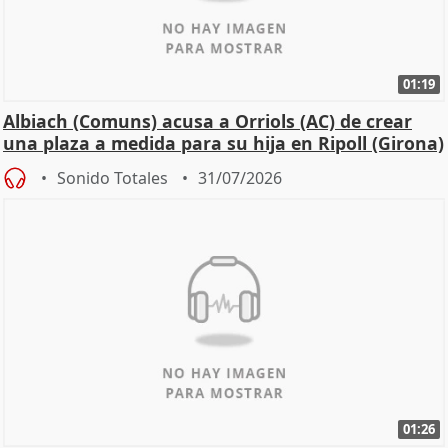
01:19
Albiach (Comuns) acusa a Orriols (AC) de crear
una plaza a medida para su hija en Ripoll (Girona)
Sonido Totales
31/07/2026
01:26