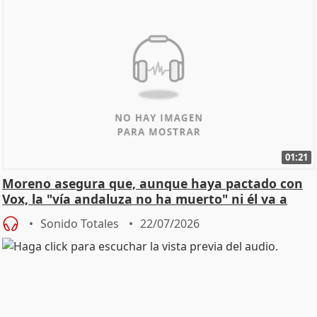
01:21
Moreno asegura que, aunque haya pactado con
Vox, la "vía andaluza no ha muerto" ni él va a
"cambiar"
Sonido Totales
22/07/2026