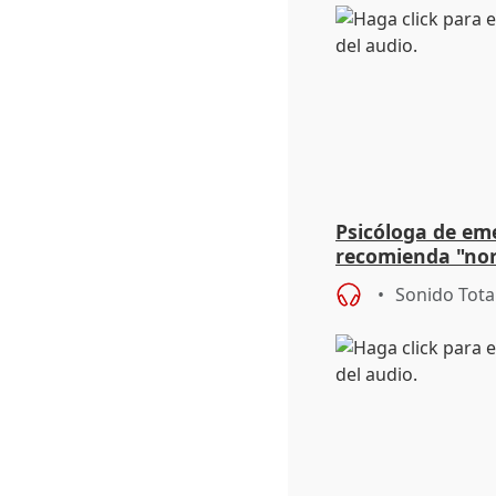
Psicóloga de em
recomienda "nor
síntomas tras su
Sonido Tota