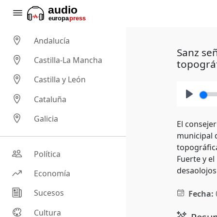
Andalucía
Sanz señ
Castilla-La Mancha
topográ
Castilla y León
Cataluña
Play
Galicia
El conseje
municipal d
topográfic
Política
Fuerte y e
desaolojos
Economía
Sucesos
Fecha:
Cultura