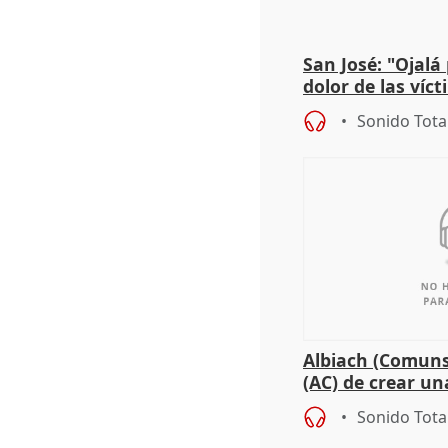
San José: "Ojalá
dolor de las víc
Sonido Tota
Albiach (Comuns
(AC) de crear un
para su hija en R
Sonido Tota