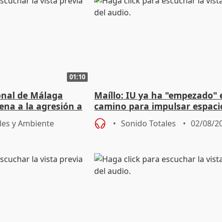
01:10
ional de Málaga
Maíllo: IU ya ha "empezado" 
ena a la agresión a
camino para impulsar espaci
de Urgencias
unitarios para las municipal
les y Ambiente
Sonido Totales
02/08/2