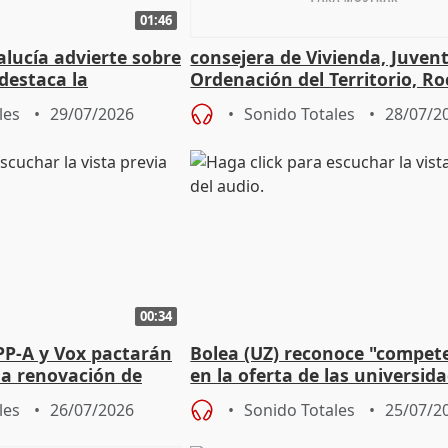
01:46
lucía advierte sobre
consejera de Vivienda, Juven
 destaca la
Ordenación del Territorio, Ro
la prevención
les
29/07/2026
Sonido Totales
28/07/2
00:34
PP-A y Vox pactarán
Bolea (UZ) reconoce "compet
 la renovación de
en la oferta de las universid
 Defensor
privadas
les
26/07/2026
Sonido Totales
25/07/2