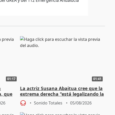
 del GREA y del 112 Emergencia Andalucía
01:17
01:41
a
La actriz Susana Abaitua cree que la
a, que
extrema derecha "está legalizando la
homofobia"
026
Sonido Totales
05/08/2026