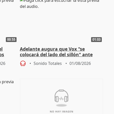
00:55
01:03
el
Adelante augura que Vox "se
os
colocará del lado del sillón" ante
es
iniciativas de la oposición
026
Sonido Totales
01/08/2026