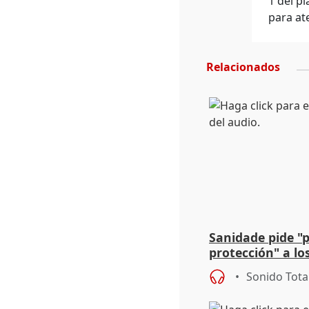
1 del p
para at
Relacionados
Sanidade pide "
protección" a lo
eclipse del 12 d
Sonido Tota