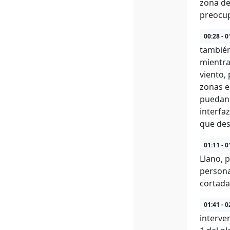
zona de
preocup
00:28 - 0
también
mientra
viento,
zonas e
puedan 
interfa
que des
01:11 - 0
Llano, 
persona
cortada
01:41 - 0
interve