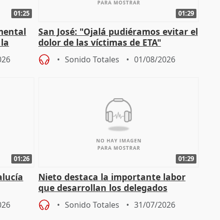
01:25
01:29
mental
San José: "Ojalá pudiéramos evitar el
 la
dolor de las víctimas de ETA"
026
Sonido Totales
01/08/2026
01:26
01:29
alucía
Nieto destaca la importante labor
que desarrollan los delegados
osición
territoriales de la Junta
026
Sonido Totales
31/07/2026