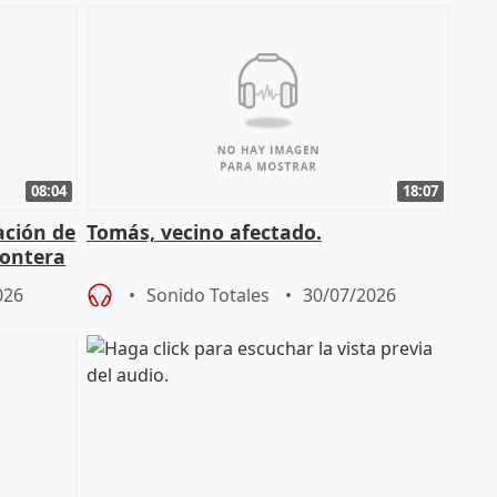
08:04
18:07
ación de
Tomás, vecino afectado.
rontera
026
Sonido Totales
30/07/2026