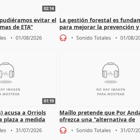
02:14
 pudiéramos evitar el
La gestión forestal es funda
timas de ETA"
para mejorar la prevención y
actuación frente a incendios
les
01/08/2026
Sonido Totales
01/08/2
01:19
) acusa a Orriols
Maíllo pretende que Por And
a plaza a medida
ofrezca una "alternativa de
ipoll (Girona)
gobierno" con su labor de op
les
31/07/2026
Sonido Totales
31/07/2