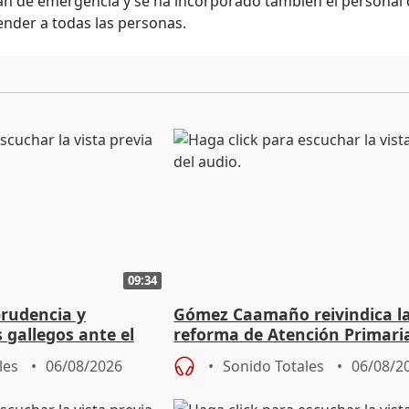
lan de emergencia y se ha incorporado también el personal
ender a todas las personas.
09:34
prudencia y
Gómez Caamaño reivindica l
s gallegos ante el
reforma de Atención Primari
e agosto
reforzará la autogestión
les
06/08/2026
Sonido Totales
06/08/2