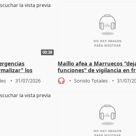
00:38
ergencias
Maíllo afea a Marruecos "dej
malizar" los
funciones" de vigilancia en f
frir un incendio
con Ceuta
les
31/07/2026
Sonido Totales
31/07/2