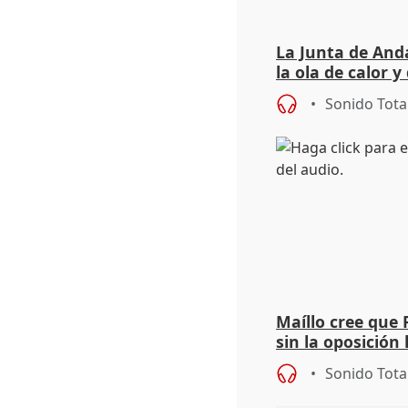
La Junta de Anda
la ola de calor y
importancia de 
Sonido Tota
Maíllo cree que 
sin la oposición
órganos como el
Sonido Tota