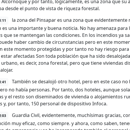
 Alcornoque y por tanto, lógicamente, es una zona que su 
a desde el punto de vista de riqueza forestal.
la zona del Pinsapar es una zona que evidentemente n
1:11
 es una importante y buena noticia. No hay amenaza para l
s que se mantengan las condiciones. En los incendios ya 
 puede haber cambio de circunstancias pero en este moment
n este momento protegidas y por tanto no hay riesgo para 
estar afectadas Son toda población que ha sido desalojad
z urbano, es decir, zona forestal, pero que tiene viviendas
alojar.
También se desalojó otro hotel, pero en este caso no 
1:41
pero no había personas. Por tanto, dos hoteles, aunque so
s y el resto son diseminados de vivienda o alojamientos rur
s y, por tanto, 150 personal de dispositivo Infoca.
Guardia Civil, evidentemente, muchísimas gracias, cor
2:03
nción muy eficaz, como siempre. y ahora, como saben, tenem