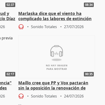
02:37
08:34
tud y
Marlaska dice que el viento ha
cío Díaz
complicado las labores de extinción
durante la madrugada
026
Sonido Totales
27/07/2026
02:17
00:35
encia"
Maíllo cree que PP y Vox pactarán
ades
sin la oposición la renovación de
órganos como el Defensor
026
Sonido Totales
24/07/2026