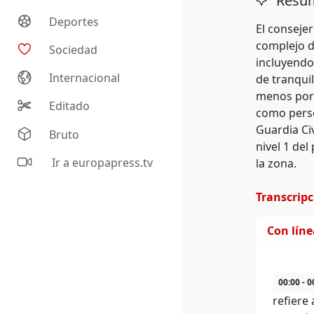
Resum
Deportes
El conseje
complejo d
Sociedad
incluyendo
Internacional
de tranqui
menos por 
Editado
como perso
Guardia Civ
Bruto
nivel 1 del
Ir a europapress.tv
la zona.
Transcrip
Con lín
00:00 - 0
refiere