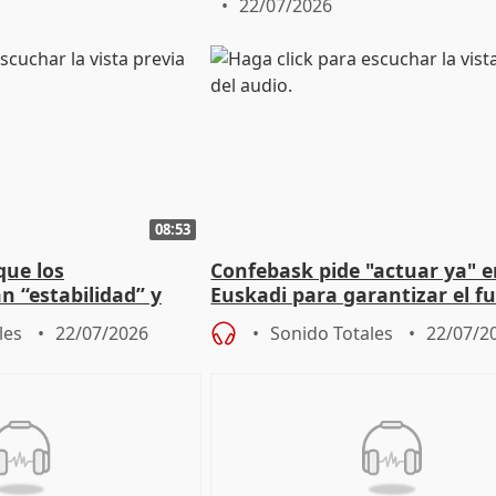
22/07/2026
08:53
que los
Confebask pide "actuar ya" 
n “estabilidad” y
Euskadi para garantizar el f
hablado con Feijóo
con un pacto de país
les
22/07/2026
Sonido Totales
22/07/2