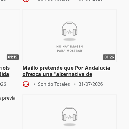
01:19
01:26
iols
Maíllo pretende que Por Andalucía
dida
ofrezca una "alternativa de
)
gobierno" con su labor de oposición
026
Sonido Totales
31/07/2026