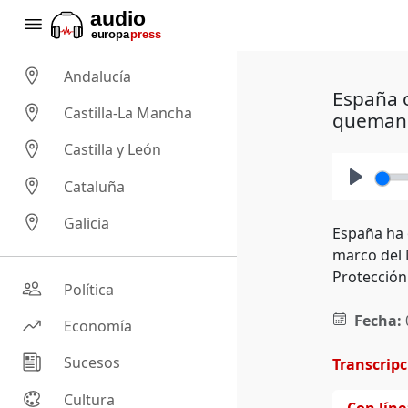
Andalucía
España o
Castilla-La Mancha
queman 
Castilla y León
Cataluña
Play
Galicia
España ha 
marco del 
Protección 
Política
Fecha:
Economía
Sucesos
Transcrip
Cultura