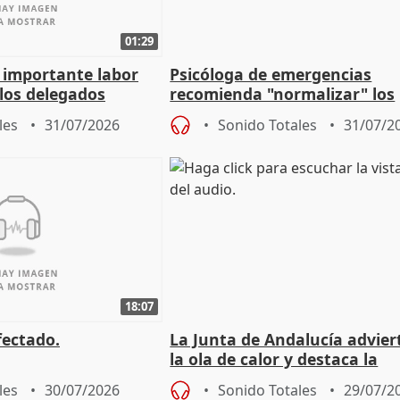
01:29
a importante labor
Psicóloga de emergencias
 los delegados
recomienda "normalizar" los
la Junta
síntomas tras sufrir un ince
les
31/07/2026
Sonido Totales
31/07/2
18:07
fectado.
La Junta de Andalucía advier
la ola de calor y destaca la
importancia de la prevenció
les
30/07/2026
Sonido Totales
29/07/2