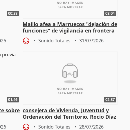
00:38
08:04
Maíllo afea a Marruecos "dejación de
funciones" de vigilancia en frontera
ndio
con Ceuta
026
Sonido Totales
31/07/2026
01:46
02:37
te sobre
consejera de Vivienda, Juventud y
Ordenación del Territorio, Rocío Díaz
n
026
Sonido Totales
28/07/2026