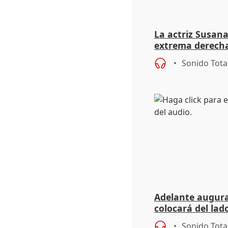
La actriz Susana
extrema derecha
homofobia"
Sonido Tota
Adelante augura
colocará del lado
iniciativas de la
Sonido Tota