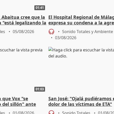
01:41
 Abaitua cree que la
El Hospital Regional de Mála
 "está legalizando la
expresa su condena a la agre
dos enfermeras de Urgencias
les
05/08/2026
Sonido Totales y Ambiente
03/08/2026
01:03
 que Vox "se
San José: "Ojalá pudiéramos e
 del sillón" ante
dolor de las víctimas de ETA"
 oposición
les
01/08/2026
Sonido Totales
01/08/2