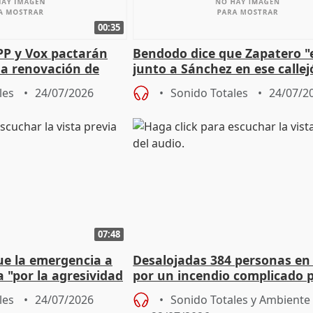
00:35
PP y Vox pactarán
Bendodo dice que Zapatero "
 la renovación de
junto a Sánchez en ese callej
 Defensor
salida
les
24/07/2026
Sonido Totales
24/07/2
07:48
ue la emergencia a
Desalojadas 384 personas en
a "por la agresividad
por un incendio complicado p
"
viento
les
24/07/2026
Sonido Totales y Ambiente