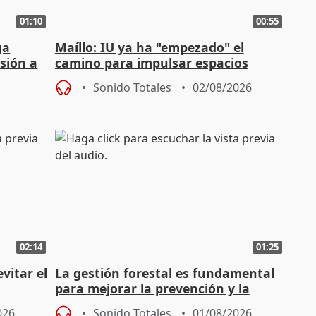
01:10
00:55
ga
Maíllo: IU ya ha "empezado" el
sión a
camino para impulsar espacios
unitarios para las municipales
Sonido Totales
02/08/2026
02:14
01:25
vitar el
La gestión forestal es fundamental
para mejorar la prevención y la
actuación frente a incendios
026
Sonido Totales
01/08/2026