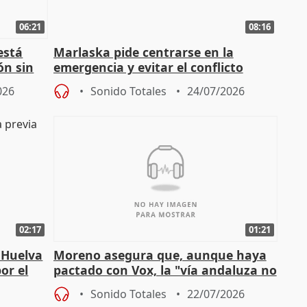
06:21
08:16
está
Marlaska pide centrarse en la
ón sin
emergencia y evitar el conflicto
político
026
Sonido Totales
24/07/2026
02:17
01:21
 Huelva
Moreno asegura que, aunque haya
or el
pactado con Vox, la "vía andaluza no
ha muerto" ni él va a "cambiar"
Sonido Totales
22/07/2026