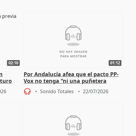
02:10
01:12
en
Por Andalucía afea que el pacto PP-
uturo
Vox no tenga "ni una puñetera
medida" contra violencia machista
026
Sonido Totales
22/07/2026