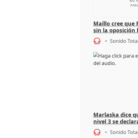
Maíllo cree que 
sin la oposición
órganos como el
Sonido Tota
Marlaska dice q
nivel 3 se declar
de los incendios
Sonido Tota