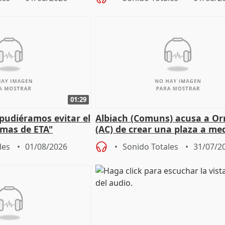
01:29
 pudiéramos evitar el
Albiach (Comuns) acusa a Orr
timas de ETA"
(AC) de crear una plaza a me
para su hija en Ripoll (Girona
les
01/08/2026
Sonido Totales
31/07/2