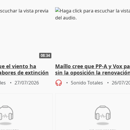
08:34
e el viento ha
Maíllo cree que PP-A y Vox p
abores de extinción
sin la oposición la renovació
rugada
órganos como el Defensor
les
27/07/2026
Sonido Totales
26/07/2