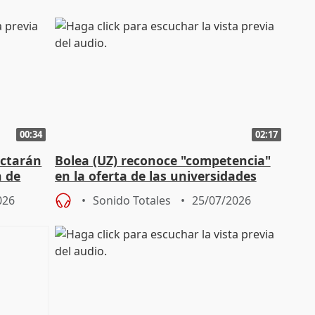
00:34
02:17
actarán
Bolea (UZ) reconoce "competencia"
n de
en la oferta de las universidades
privadas
026
Sonido Totales
25/07/2026