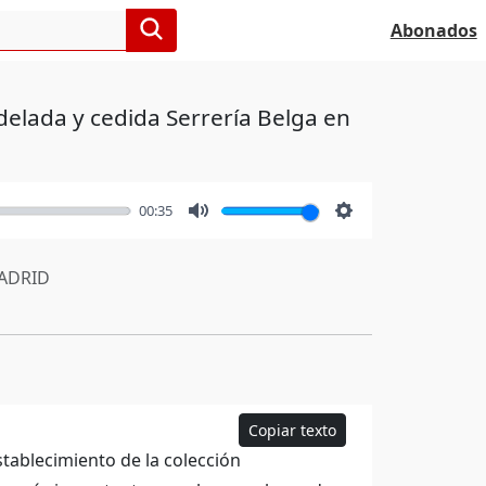
Abonados
delada y cedida Serrería Belga en
00:35
Mute
Settings
ADRID
Copiar texto
establecimiento de la colección