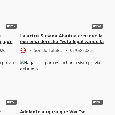
01:17
01:41
a
La actriz Susana Abaitua cree que la
a, que
extrema derecha "está legalizando la
homofobia"
026
Sonido Totales
05/08/2026
00:55
01:03
el
Adelante augura que Vox "se