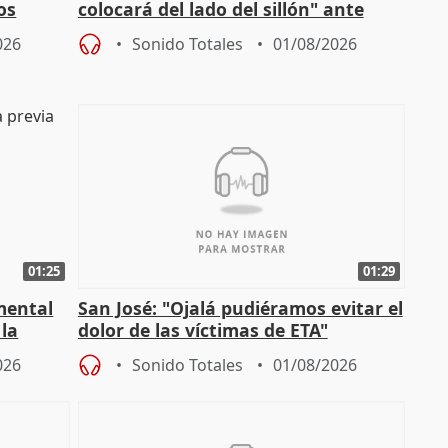
os
colocará del lado del sillón" ante
es
iniciativas de la oposición
026
Sonido Totales
01/08/2026
01:25
01:29
mental
San José: "Ojalá pudiéramos evitar el
 la
dolor de las víctimas de ETA"
026
Sonido Totales
01/08/2026