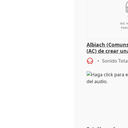
Albiach (Comuns
(AC) de crear un
para su hija en R
Sonido Tota