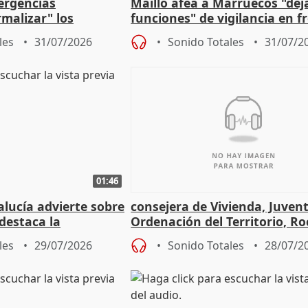
ergencias
Maíllo afea a Marruecos "dej
malizar" los
funciones" de vigilancia en f
frir un incendio
con Ceuta
les
31/07/2026
Sonido Totales
31/07/2
01:46
lucía advierte sobre
consejera de Vivienda, Juven
 destaca la
Ordenación del Territorio, Ro
la prevención
les
29/07/2026
Sonido Totales
28/07/2