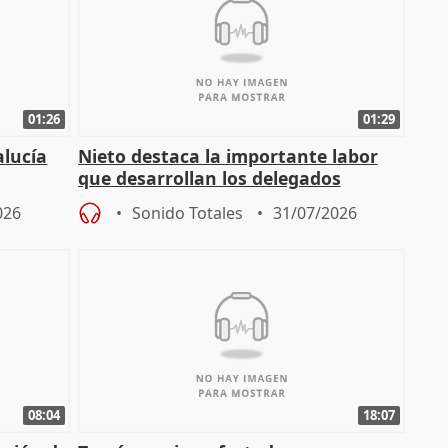
01:26
01:29
alucía
Nieto destaca la importante labor
que desarrollan los delegados
osición
territoriales de la Junta
026
Sonido Totales
31/07/2026
08:04
18:07