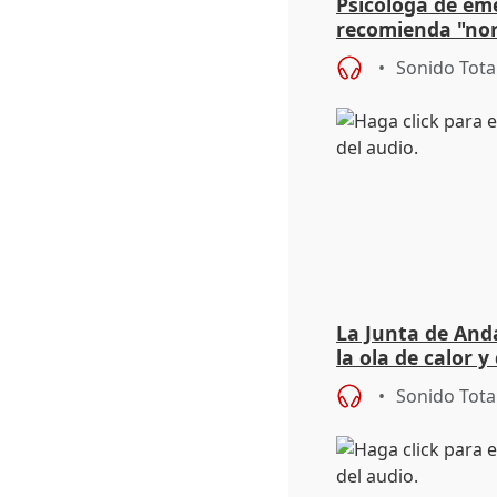
Psicóloga de em
recomienda "nor
síntomas tras su
Sonido Tota
La Junta de Anda
la ola de calor y
importancia de 
Sonido Tota