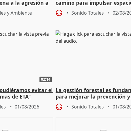
ena a la agresión a
camino para impulsar espaci
de Urgencias
unitarios para las municipal
les y Ambiente
Sonido Totales
02/08/2
02:14
 pudiéramos evitar el
La gestión forestal es funda
timas de ETA"
para mejorar la prevención y
actuación frente a incendios
les
01/08/2026
Sonido Totales
01/08/2