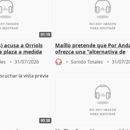
01:19
) acusa a Orriols
Maíllo pretende que Por And
a plaza a medida
ofrezca una "alternativa de
ipoll (Girona)
gobierno" con su labor de op
les
31/07/2026
Sonido Totales
31/07/2
00:38