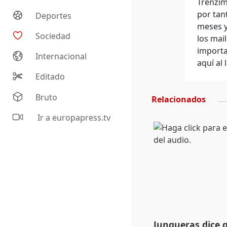
Trenzim
por tan
Deportes
meses y
Sociedad
los mai
importa
Internacional
aquí al 
Editado
Bruto
Relacionados
Ir a europapress.tv
Junqueras dice 