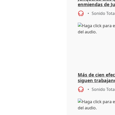
enmiendas de Ju
en el trámite de
Sonido Tota
Más de cien efec
siguen trabajand
Niebla (Huelva)
Sonido Tota