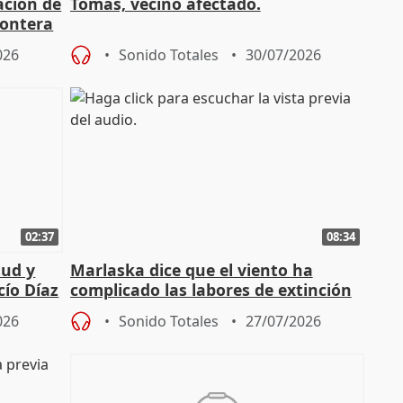
ación de
Tomás, vecino afectado.
rontera
026
Sonido Totales
30/07/2026
02:37
08:34
tud y
Marlaska dice que el viento ha
cío Díaz
complicado las labores de extinción
durante la madrugada
026
Sonido Totales
27/07/2026