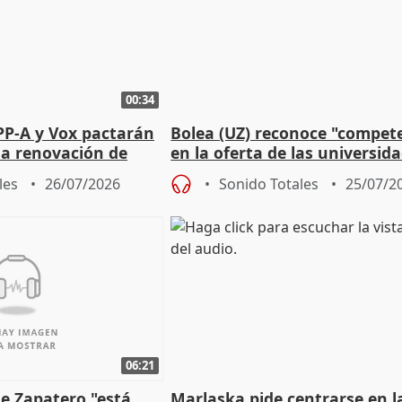
00:34
PP-A y Vox pactarán
Bolea (UZ) reconoce "compet
 la renovación de
en la oferta de las universid
 Defensor
privadas
les
26/07/2026
Sonido Totales
25/07/2
06:21
e Zapatero "está
Marlaska pide centrarse en l