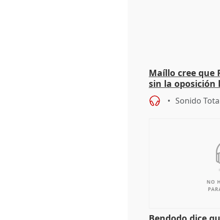
Maíllo cree que 
sin la oposición
órganos como el
Sonido Tota
Bendodo dice qu