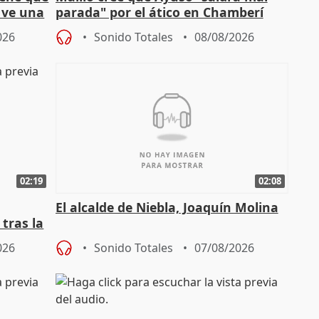
y ve una
parada" por el ático en Chamberí
026
Sonido Totales
08/08/2026
02:19
02:08
El alcalde de Niebla, Joaquín Molina
tras la
026
Sonido Totales
07/08/2026