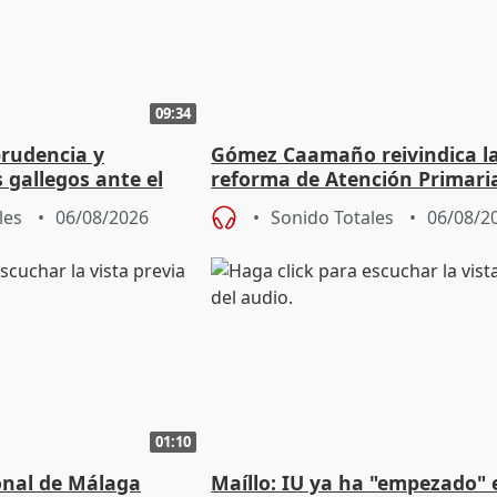
09:34
prudencia y
Gómez Caamaño reivindica l
s gallegos ante el
reforma de Atención Primari
e agosto
reforzará la autogestión
les
06/08/2026
Sonido Totales
06/08/2
01:10
ional de Málaga
Maíllo: IU ya ha "empezado" 