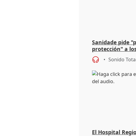
Sanidade pide "
protección" a lo
eclipse del 12 d
Sonido Tota
El Hospital Reg