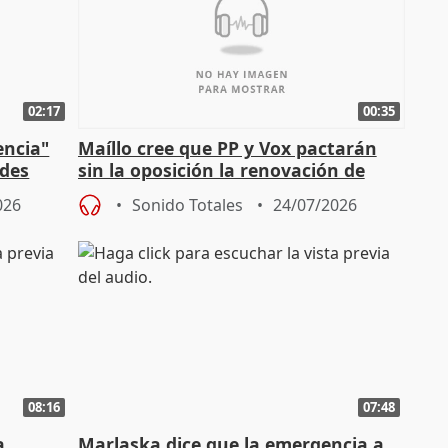
02:17
00:35
encia"
Maíllo cree que PP y Vox pactarán
ades
sin la oposición la renovación de
órganos como el Defensor
026
Sonido Totales
24/07/2026
08:16
07:48
a
Marlaska dice que la emergencia a