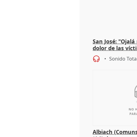
San José: "Ojalá
dolor de las víc
Sonido Tota
Albiach (Comuns