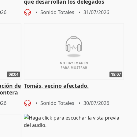
que desarrollan los delegados
osición
territoriales de la Junta
026
Sonido Totales
31/07/2026
08:04
18:07
ación de
Tomás, vecino afectado.
rontera
026
Sonido Totales
30/07/2026