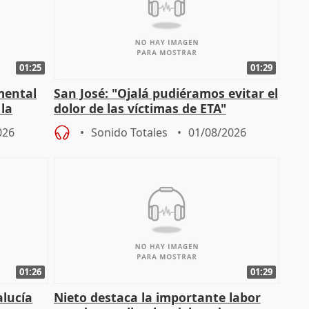
01:25
01:29
mental
San José: "Ojalá pudiéramos evitar el
 la
dolor de las víctimas de ETA"
026
Sonido Totales
01/08/2026
01:26
01:29
alucía
Nieto destaca la importante labor