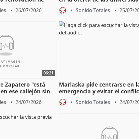
 Defensor
privadas
les
26/07/2026
Sonido Totales
25/07/2
06:21
e Zapatero "está
Marlaska pide centrarse en l
en ese callejón sin
emergencia y evitar el confli
político
les
24/07/2026
Sonido Totales
24/07/2