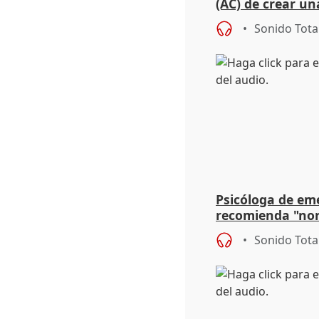
(AC) de crear un
para su hija en R
Sonido Tota
Psicóloga de em
recomienda "nor
síntomas tras su
Sonido Tota