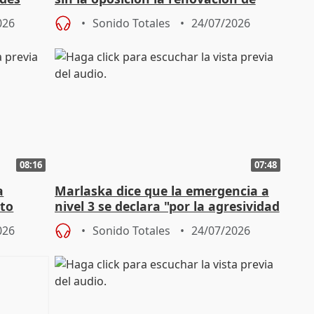
órganos como el Defensor
026
Sonido Totales
24/07/2026
08:16
07:48
a
Marlaska dice que la emergencia a
cto
nivel 3 se declara "por la agresividad
de los incendios"
026
Sonido Totales
24/07/2026