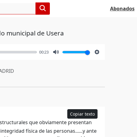
Abonados
do municipal de Usera
00:23
Mute
Settings
ADRID
Copiar texto
 estructurales que obviamente presentan
integridad física de las personas......y ante