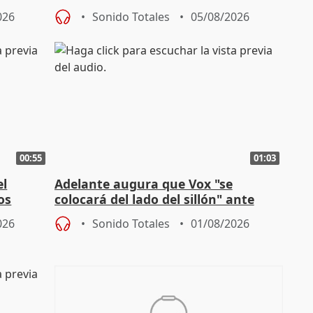
homofobia"
026
Sonido Totales
05/08/2026
00:55
01:03
el
Adelante augura que Vox "se
os
colocará del lado del sillón" ante
es
iniciativas de la oposición
026
Sonido Totales
01/08/2026