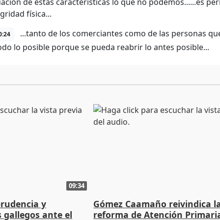
uación de estas características lo que no podemos......es per
gridad física...
...tanto de los comerciantes como de las personas q
0:24
odo lo posible porque se pueda reabrir lo antes posible...
09:34
prudencia y
Gómez Caamaño reivindica l
s gallegos ante el
reforma de Atención Primari