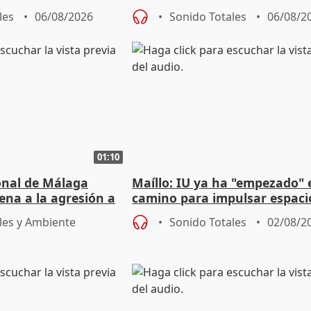
e agosto
reforzará la autogestión
les
06/08/2026
Sonido Totales
06/08/2
01:10
ional de Málaga
Maíllo: IU ya ha "empezado" 
ena a la agresión a
camino para impulsar espaci
de Urgencias
unitarios para las municipal
les y Ambiente
Sonido Totales
02/08/2