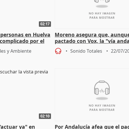
02:17
 personas en Huelva
Moreno asegura que, aunqu
complicado por el
pactado con Vox, la "vía and
ha muerto" ni él va a "cambi
les y Ambiente
Sonido Totales
22/07/2
02:10
"actuar ya" en
Por Andalucía afea que el pa