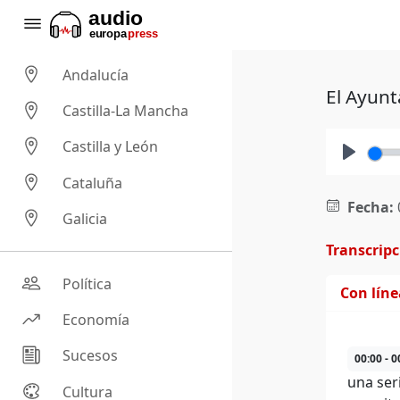
Andalucía
El Ayun
Castilla-La Mancha
Castilla y León
Play
Cataluña
Fecha:
Galicia
Transcrip
Política
Con lín
Economía
Sucesos
00:00 - 0
una seri
Cultura