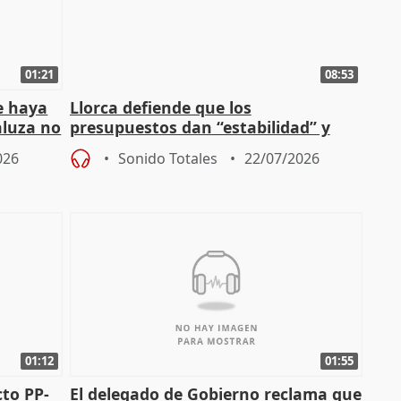
01:21
08:53
e haya
Llorca defiende que los
aluza no
presupuestos dan “estabilidad” y
ar"
dice que no ha hablado con Feijóo
026
Sonido Totales
22/07/2026
01:12
01:55
cto PP-
El delegado de Gobierno reclama que