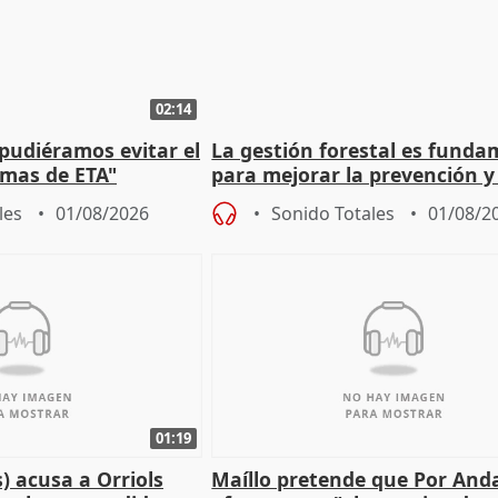
02:14
 pudiéramos evitar el
La gestión forestal es funda
timas de ETA"
para mejorar la prevención y
actuación frente a incendios
les
01/08/2026
Sonido Totales
01/08/2
01:19
) acusa a Orriols
Maíllo pretende que Por And