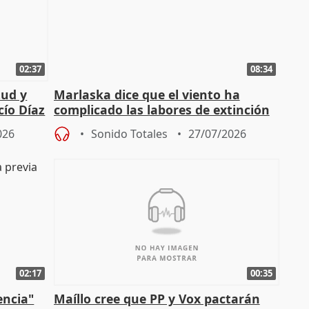
02:37
08:34
tud y
Marlaska dice que el viento ha
cío Díaz
complicado las labores de extinción
durante la madrugada
026
Sonido Totales
27/07/2026
02:17
00:35
encia"
Maíllo cree que PP y Vox pactarán