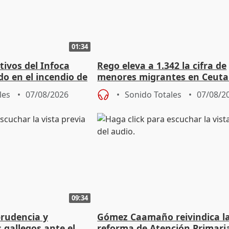
01:34
tivos del Infoca
Rego eleva a 1.342 la cifra de
o en el incendio de
menores migrantes en Ceuta 
entrada masiva
les
07/08/2026
Sonido Totales
07/08/2
09:34
prudencia y
Gómez Caamaño reivindica l
s gallegos ante el
reforma de Atención Primari