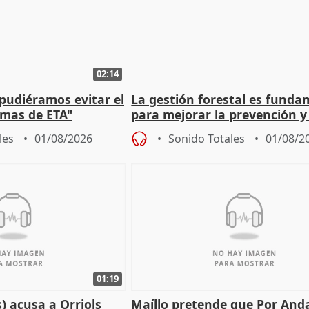
02:14
 pudiéramos evitar el
La gestión forestal es funda
timas de ETA"
para mejorar la prevención y
actuación frente a incendios
les
01/08/2026
Sonido Totales
01/08/2
01:19
) acusa a Orriols
Maíllo pretende que Por And