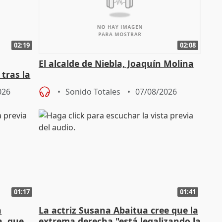
02:19
02:08
El alcalde de Niebla, Joaquín Molina
tras la
026
Sonido Totales
07/08/2026
01:17
01:41
a
La actriz Susana Abaitua cree que la
a, que
extrema derecha "está legalizando la