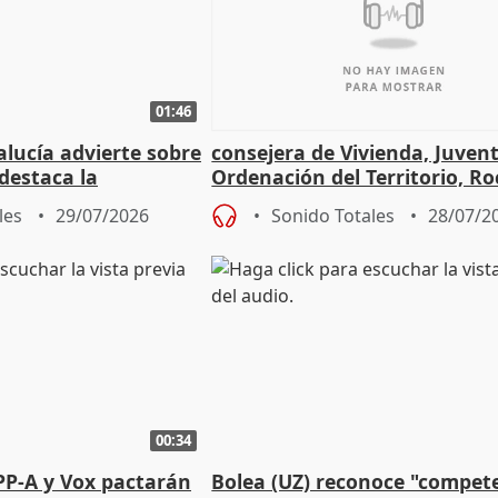
01:46
lucía advierte sobre
consejera de Vivienda, Juven
 destaca la
Ordenación del Territorio, Ro
la prevención
les
29/07/2026
Sonido Totales
28/07/2
00:34
PP-A y Vox pactarán
Bolea (UZ) reconoce "compet