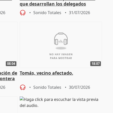
que desarrollan los delegados
osición
territoriales de la Junta
026
Sonido Totales
31/07/2026
08:04
18:07
ación de
Tomás, vecino afectado.
rontera
026
Sonido Totales
30/07/2026