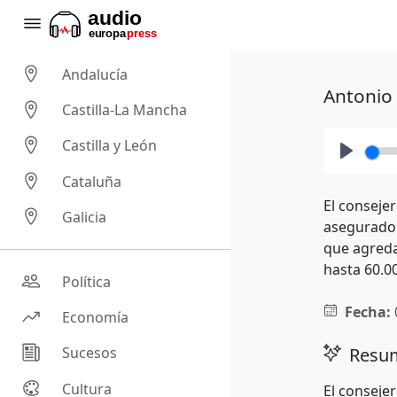
Andalucía
Antonio 
Castilla-La Mancha
Castilla y León
Play
Cataluña
El conseje
Galicia
asegurado e
que agreda
hasta 60.0
Política
Fecha:
Economía
Resum
Sucesos
Cultura
El conseje