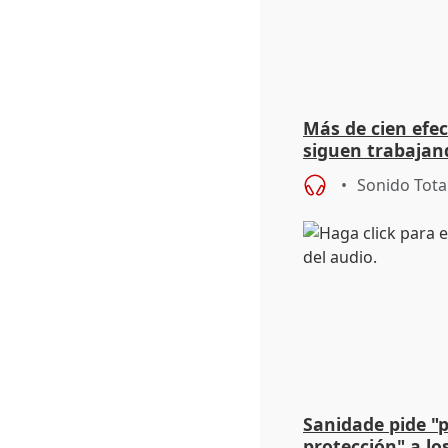
Más de cien efec
siguen trabajand
Niebla (Huelva)
Sonido Tota
Sanidade pide "
protección" a lo