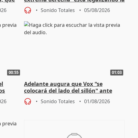
homofobia"
026
Sonido Totales
05/08/2026
00:55
01:03
el
Adelante augura que Vox "se
os
colocará del lado del sillón" ante
es
iniciativas de la oposición
026
Sonido Totales
01/08/2026