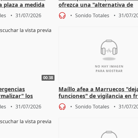
a plaza a medida
ofrezca una "alternativa de
ipoll (Girona)
gobierno" con su labor de op
les
31/07/2026
Sonido Totales
31/07/2
00:38
ergencias
Maíllo afea a Marruecos "dej
malizar" los
funciones" de vigilancia en f
frir un incendio
con Ceuta
les
31/07/2026
Sonido Totales
31/07/2