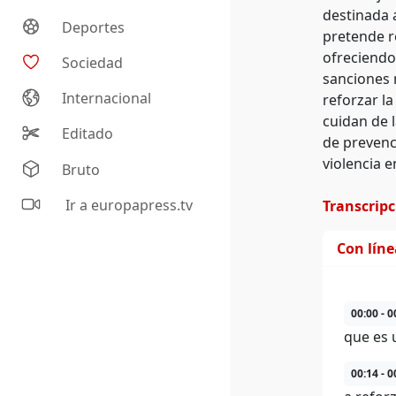
destinada a
Deportes
pretende r
ofreciendo
Sociedad
sanciones 
Internacional
reforzar la
cuidan de l
Editado
de prevenc
violencia e
Bruto
Ir a europapress.tv
Transcrip
Con lín
00:00 - 0
que es 
00:14 - 0