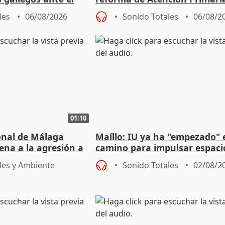
e agosto
reforzará la autogestión
les
06/08/2026
Sonido Totales
06/08/2
01:10
ional de Málaga
Maíllo: IU ya ha "empezado" 
ena a la agresión a
camino para impulsar espaci
de Urgencias
unitarios para las municipal
les y Ambiente
Sonido Totales
02/08/2