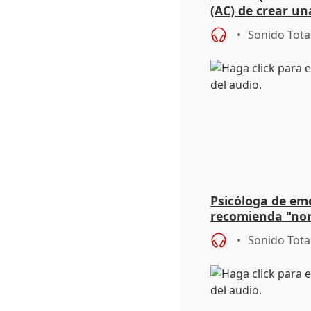
(AC) de crear un
para su hija en R
Sonido Tota
Psicóloga de em
recomienda "nor
síntomas tras su
Sonido Tota