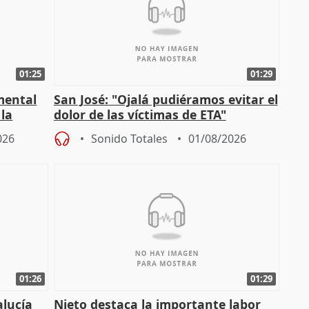
01:25
01:29
mental
San José: "Ojalá pudiéramos evitar el
 la
dolor de las víctimas de ETA"
026
Sonido Totales
01/08/2026
01:26
01:29
alucía
Nieto destaca la importante labor