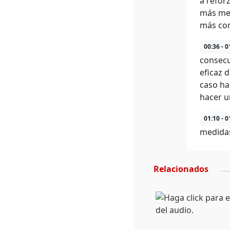
a refor
más med
más con
00:36 - 0
consecu
eficaz 
caso ha
hacer u
01:10 - 0
medidas
Relacionados