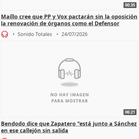
00:35
Maíllo cree que PP y Vox pactarán sin la oposición
la renovación de órganos como el Defensor
Sonido Totales
24/07/2026
06:21
Bendodo dice que Zapatero "está junto a Sánchez
en ese callejón sin salida