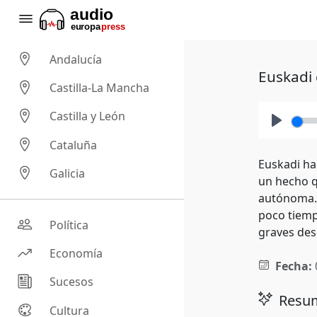
Andalucía
Euskadi 
Castilla-La Mancha
Castilla y León
Play
Cataluña
Euskadi ha
Galicia
un hecho q
autónoma. 
poco tiemp
Política
graves des
Economía
Fecha:
Sucesos
Resum
Cultura