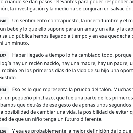
ero cuando se dan pasos relevantes para poder responder an
ión, la investigación y la medicina se conjuran en salvación.
Un sentimiento contrapuesto, la incertidumbre y el 
0:46
 un bebé y lo que ello supone para un ama y un aita, y la c
a salud pública hemos llegado a tiempo y en esa quedecha 
ni un minuto.
Haber llegado a tiempo lo ha cambiado todo, porque de
1:07
ología hay un recién nacido, hay una madre, hay un padre, 
, recibió en los primeros días de la vida de su hijo una o
xistido.
Eso es lo que representa la prueba del talón. Mucha
1:34
io, un pequeño pinchazo, que fue una parte de los primeros
bamos que detrás de ese gesto de apenas unos segundos
 la posibilidad de cambiar una vida, la posibilidad de evitar
idad de que un niño tenga un futuro diferente.
Y esa es probablemente la mejor definición de lo que 
1:56