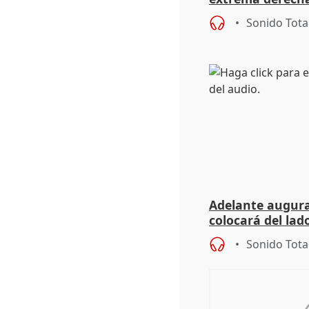
homofobia"
Sonido Tota
Adelante augura
colocará del lado
iniciativas de la
Sonido Tota