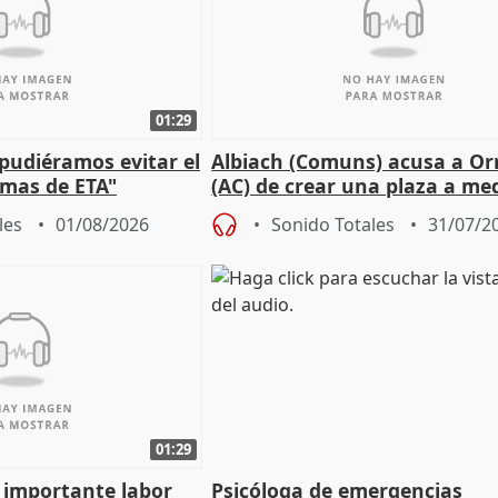
01:29
 pudiéramos evitar el
Albiach (Comuns) acusa a Orr
timas de ETA"
(AC) de crear una plaza a me
para su hija en Ripoll (Girona
les
01/08/2026
Sonido Totales
31/07/2
01:29
a importante labor
Psicóloga de emergencias