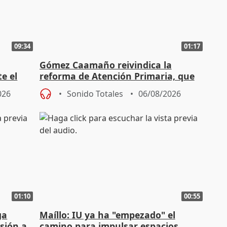
09:34
01:17
Gómez Caamaño reivindica la
e el
reforma de Atención Primaria, que
reforzará la autogestión
026
Sonido Totales
06/08/2026
01:10
00:55
ga
Maíllo: IU ya ha "empezado" el
sión a
camino para impulsar espacios