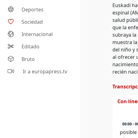
Euskadi ha
Deportes
espinal (AM
salud públi
Sociedad
que la enf
Internacional
subraya la
muestra la
Editado
del niño y
al ofrecer
Bruto
nacimiento
Ir a europapress.tv
recién nac
Transcrip
Con lín
00:00 - 0
posible