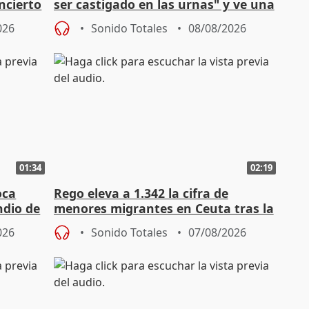
ncierto
ser castigado en las urnas" y ve una
"pulsión de cambio"
026
Sonido Totales
08/08/2026
01:34
02:19
oca
Rego eleva a 1.342 la cifra de
ndio de
menores migrantes en Ceuta tras la
entrada masiva
026
Sonido Totales
07/08/2026