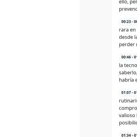
ello, p
prevenc
00:23 - 0
rara en
desde l
perder 
00:46 - 0
la tecn
saberlo
habría e
01:07 - 0
rutinar
compro
valioso
posibil
01:34 - 0