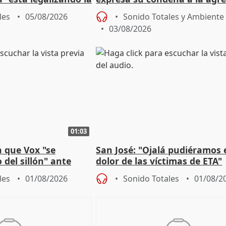
dos enfermeras de Urgencias
les
05/08/2026
Sonido Totales y Ambiente
03/08/2026
01:03
 que Vox "se
San José: "Ojalá pudiéramos e
 del sillón" ante
dolor de las víctimas de ETA"
 oposición
les
01/08/2026
Sonido Totales
01/08/2