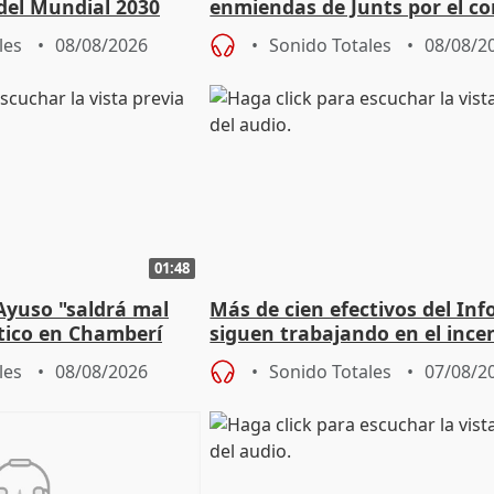
del Mundial 2030
enmiendas de Junts por el co
en el trámite de financiación
les
08/08/2026
Sonido Totales
08/08/2
01:48
Ayuso "saldrá mal
Más de cien efectivos del Inf
ático en Chamberí
siguen trabajando en el ince
Niebla (Huelva)
les
08/08/2026
Sonido Totales
07/08/2