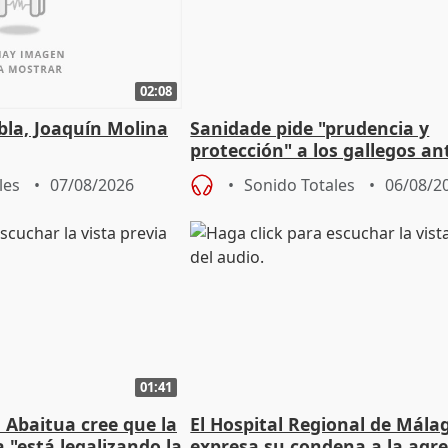
02:08
ebla, Joaquín Molina
Sanidade pide "prudencia y
protección" a los gallegos ant
eclipse del 12 de agosto
les
07/08/2026
Sonido Totales
06/08/2
01:41
 Abaitua cree que la
El Hospital Regional de Mála
 "está legalizando la
expresa su condena a la agre