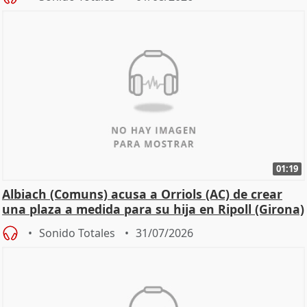
01:19
Albiach (Comuns) acusa a Orriols (AC) de crear
una plaza a medida para su hija en Ripoll (Girona)
Sonido Totales
31/07/2026