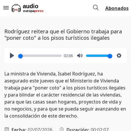
Abonados
Rodríguez reitera que el Gobierno trabaja para
"poner coto" a los pisos turísticos ilegales
02:06
Play
Mute
Setti
La ministra de Vivienda, Isabel Rodríguez, ha
asegurado este jueves que el Ministerio de Vivienda
trabaja para "poner coto" a los pisos turísticos ilegales
y para blindar el carácter residencial de las viviendas,
para que las casas sean hogares, proyectos de vida y
no negocios, y para que se pueda seguir avanzando en
la consolidación de este derecho.
Fecha:
02/07/2026
Duración:
00:02:07