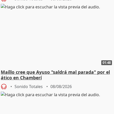
01:48
Maíllo cree que Ayuso "saldrá mal parada" por el
ático en Chamberí
Sonido Totales
08/08/2026