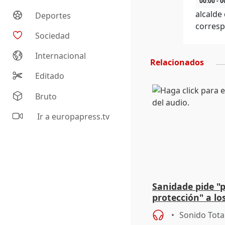
00:00 - 0
alcalde
Deportes
corresp
Sociedad
Internacional
Relacionados
Editado
Bruto
Ir a europapress.tv
Sanidade pide "
protección" a lo
eclipse del 12 d
Sonido Tota