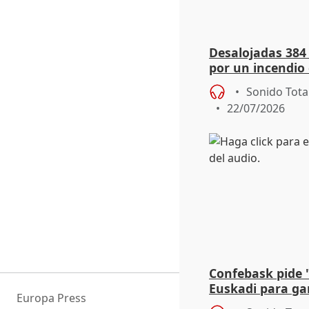
Desalojadas 384
por un incendio 
viento
Sonido Tota
22/07/2026
Confebask pide 
Euskadi para gar
Europa Press
con un pacto de