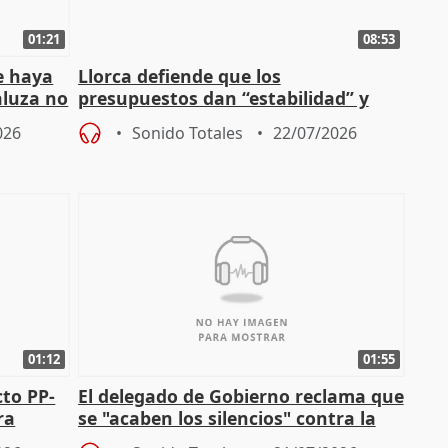
01:21
08:53
e haya
Llorca defiende que los
aluza no
presupuestos dan “estabilidad” y
ar"
dice que no ha hablado con Feijóo
026
Sonido Totales
22/07/2026
01:12
01:55
cto PP-
El delegado de Gobierno reclama que
ra
se "acaben los silencios" contra la
chista
violencia de género