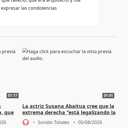
 que falleció, que era arquitecto y fue
 expresar las condolencias
01:17
01:41
a
La actriz Susana Abaitua cree que la
a, que
extrema derecha "está legalizando la
homofobia"
026
Sonido Totales
05/08/2026