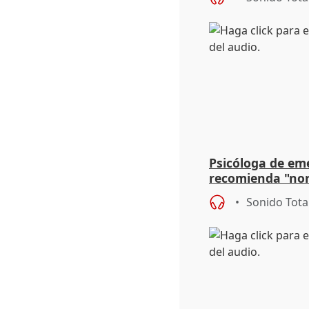
Psicóloga de em
recomienda "nor
síntomas tras su
Sonido Tota