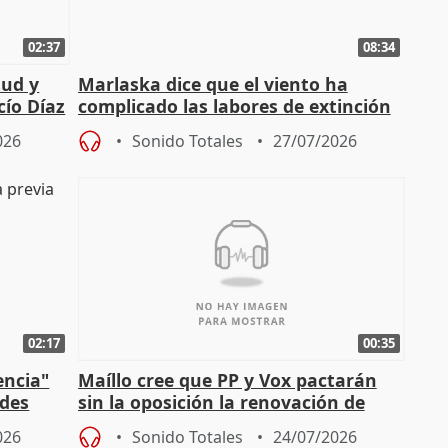
02:37
08:34
tud y
Marlaska dice que el viento ha
cío Díaz
complicado las labores de extinción
durante la madrugada
026
Sonido Totales
27/07/2026
02:17
00:35
encia"
Maíllo cree que PP y Vox pactarán
ades
sin la oposición la renovación de
órganos como el Defensor
026
Sonido Totales
24/07/2026