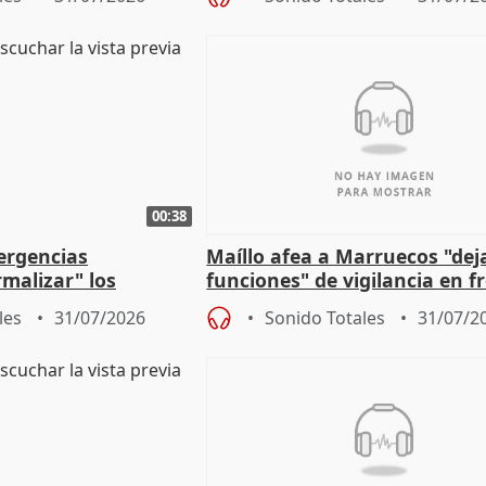
00:38
ergencias
Maíllo afea a Marruecos "dej
malizar" los
funciones" de vigilancia en f
frir un incendio
con Ceuta
les
31/07/2026
Sonido Totales
31/07/2