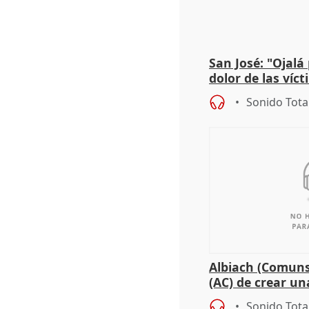
San José: "Ojalá
dolor de las víc
Sonido Tota
Albiach (Comuns
(AC) de crear un
para su hija en R
Sonido Tota