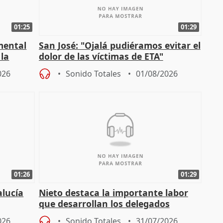
01:25
01:29
mental
San José: "Ojalá pudiéramos evitar el
 la
dolor de las víctimas de ETA"
026
Sonido Totales
01/08/2026
01:26
01:29
alucía
Nieto destaca la importante labor
que desarrollan los delegados
osición
territoriales de la Junta
026
Sonido Totales
31/07/2026