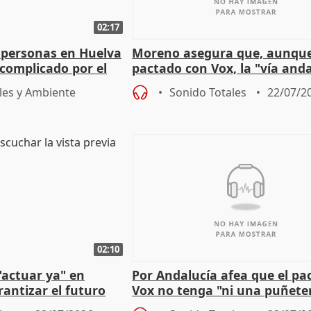
02:17
 personas en Huelva
Moreno asegura que, aunqu
complicado por el
pactado con Vox, la "vía and
ha muerto" ni él va a "cambi
les y Ambiente
Sonido Totales
22/07/2
02:10
"actuar ya" en
Por Andalucía afea que el pa
antizar el futuro
Vox no tenga "ni una puñete
 país
medida" contra violencia ma