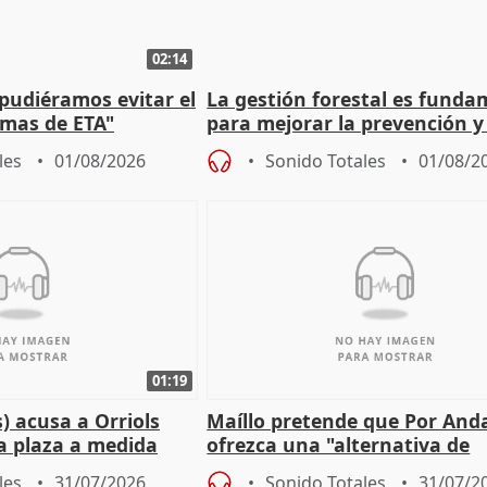
02:14
 pudiéramos evitar el
La gestión forestal es funda
timas de ETA"
para mejorar la prevención y
actuación frente a incendios
les
01/08/2026
Sonido Totales
01/08/2
01:19
) acusa a Orriols
Maíllo pretende que Por And
a plaza a medida
ofrezca una "alternativa de
ipoll (Girona)
gobierno" con su labor de op
les
31/07/2026
Sonido Totales
31/07/2