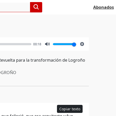
Abonados
00:18
Mute
Settings
 Revuelta para la transformación de Logroño
OGROÑO
Copiar texto