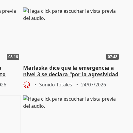
08:16
07:48
a
Marlaska dice que la emergencia a
cto
nivel 3 se declara "por la agresividad
de los incendios"
026
Sonido Totales
24/07/2026