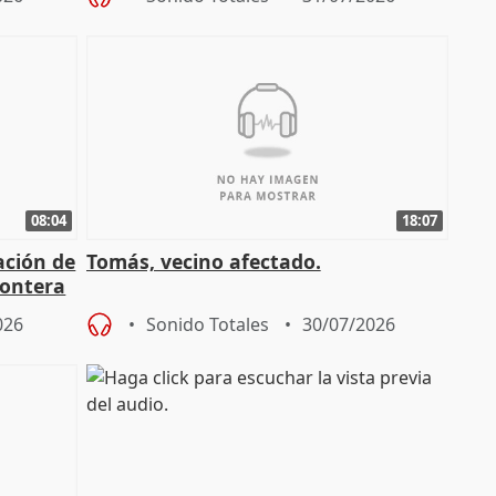
08:04
18:07
ación de
Tomás, vecino afectado.
rontera
026
Sonido Totales
30/07/2026