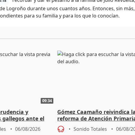
recordar y dar el pésamo a la familia de Julio Revuelta,
0:18
 de Logroño durante unos cuantos años. Entonces, sin más,
ondientes para su familia y para los que lo conocían.
09:34
prudencia y
Gómez Caamaño reivindica l
s gallegos ante el
reforma de Atención Primari
e agosto
reforzará la autogestión
les
06/08/2026
Sonido Totales
06/08/2