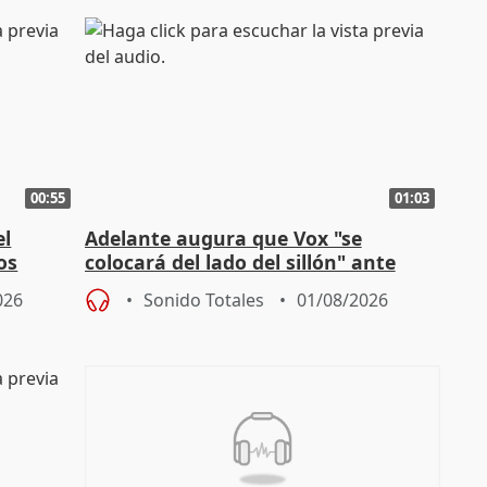
00:55
01:03
el
Adelante augura que Vox "se
os
colocará del lado del sillón" ante
es
iniciativas de la oposición
026
Sonido Totales
01/08/2026