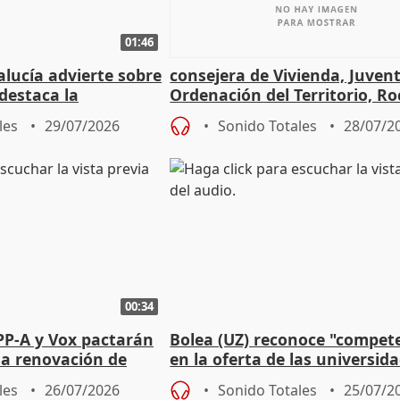
01:46
lucía advierte sobre
consejera de Vivienda, Juven
 destaca la
Ordenación del Territorio, Ro
la prevención
les
29/07/2026
Sonido Totales
28/07/2
00:34
PP-A y Vox pactarán
Bolea (UZ) reconoce "compet
 la renovación de
en la oferta de las universid
 Defensor
privadas
les
26/07/2026
Sonido Totales
25/07/2