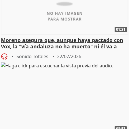
01:21
Moreno asegura que, aunque haya pactado con
Vox, la "vía andaluza no ha muerto" ni él va a
"cambiar"
Sonido Totales
22/07/2026
08:53