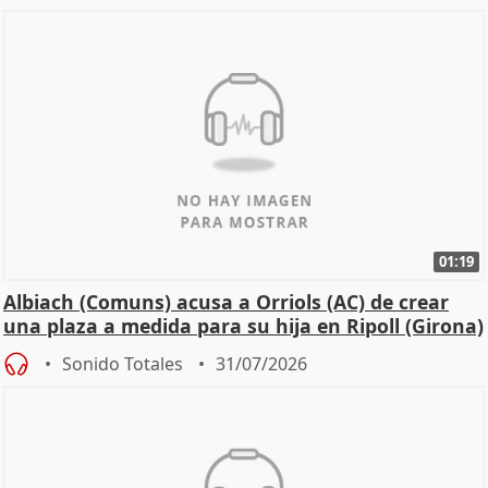
01:19
Albiach (Comuns) acusa a Orriols (AC) de crear
una plaza a medida para su hija en Ripoll (Girona)
Sonido Totales
31/07/2026