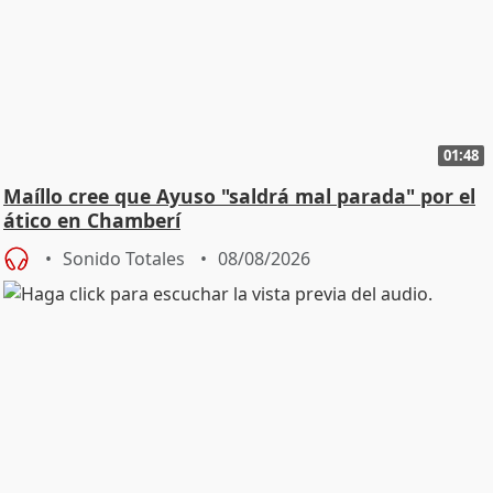
01:48
Maíllo cree que Ayuso "saldrá mal parada" por el
ático en Chamberí
Sonido Totales
08/08/2026