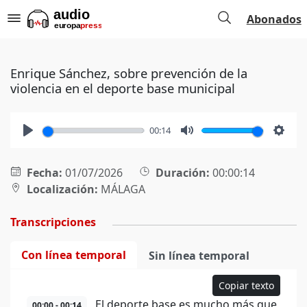
Abonados
Enrique Sánchez, sobre prevención de la
violencia en el deporte base municipal
00:14
Play
Mute
Setti
Fecha:
01/07/2026
Duración:
00:00:14
Localización:
MÁLAGA
Transcripciones
Con línea temporal
Sin línea temporal
Copiar texto
El deporte base es mucho más que
00:00 - 00:14