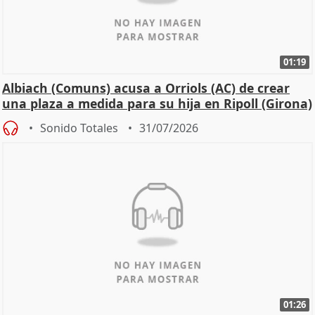
01:19
Albiach (Comuns) acusa a Orriols (AC) de crear
una plaza a medida para su hija en Ripoll (Girona)
Sonido Totales
31/07/2026
01:26