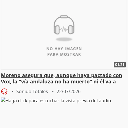
01:21
Moreno asegura que, aunque haya pactado con
Vox, la "vía andaluza no ha muerto" ni él va a
"cambiar"
Sonido Totales
22/07/2026