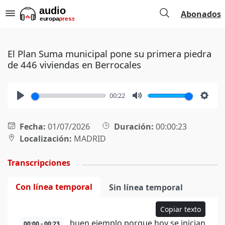
Abonados
El Plan Suma municipal pone su primera piedra
de 446 viviendas en Berrocales
00:22
Play
Mute
Setti
Fecha:
01/07/2026
Duración:
00:00:23
Localización:
MADRID
Transcripciones
Con línea temporal
Sin línea temporal
Copiar texto
buen ejemplo porque hoy se inician
00:00 - 00:23