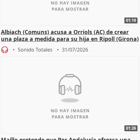
01:19
Albiach (Comuns) acusa a Orriols (AC) de crear
una plaza a medida para su hija en Ripoll (Girona)
Sonido Totales
31/07/2026
01:26
Maíllo pretende que Por Andalucía ofrezca una