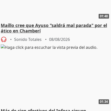
01:48
Maíllo cree que Ayuso "saldrá mal parada" por el
ático en Chamberí
Sonido Totales
08/08/2026
01:34
Más de cien efectivos del Infoca siguen