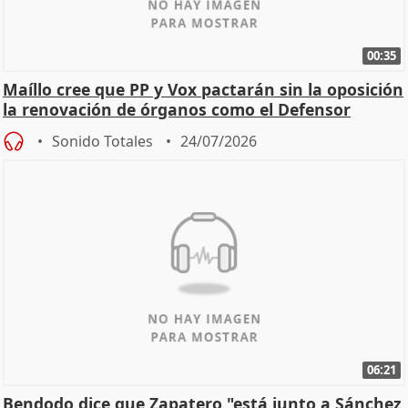
00:35
Maíllo cree que PP y Vox pactarán sin la oposición
la renovación de órganos como el Defensor
Sonido Totales
24/07/2026
06:21
Bendodo dice que Zapatero "está junto a Sánchez