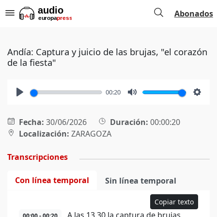
Abonados
Andía: Captura y juicio de las brujas, "el corazón
de la fiesta"
00:20
Play
Mute
Setti
Fecha:
30/06/2026
Duración:
00:00:20
Localización:
ZARAGOZA
Transcripciones
Con línea temporal
Sin línea temporal
Copiar texto
A las 13.30 la captura de brujas,
00:00 - 00:20