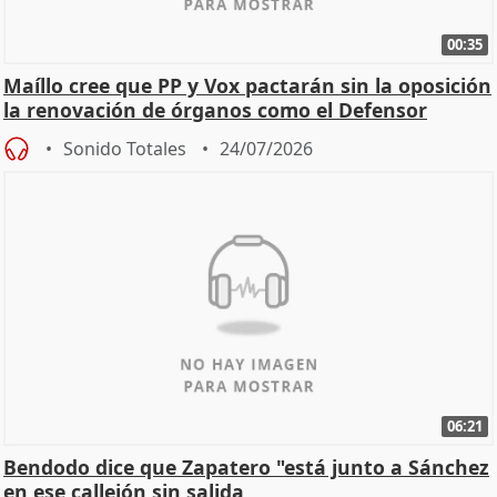
00:35
Maíllo cree que PP y Vox pactarán sin la oposición
la renovación de órganos como el Defensor
Sonido Totales
24/07/2026
06:21
Bendodo dice que Zapatero "está junto a Sánchez
en ese callejón sin salida