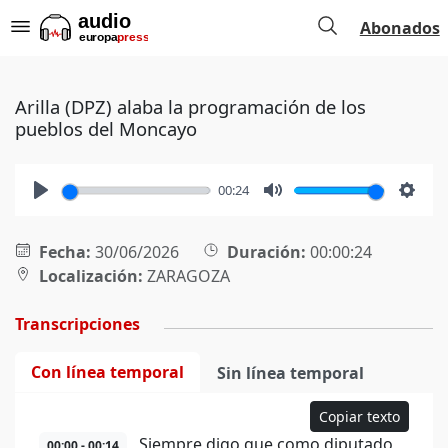
Abonados
Arilla (DPZ) alaba la programación de los
pueblos del Moncayo
00:24
Play
Mute
Setti
Fecha:
30/06/2026
Duración:
00:00:24
Localización:
ZARAGOZA
Transcripciones
Con línea temporal
Sin línea temporal
Copiar texto
Siempre digo que como diputado
00:00 - 00:14