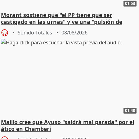
01:53
Morant sostiene que "el PP tiene que ser
castigado en las urnas" y ve una "pulsión de
cambio"
Sonido Totales
08/08/2026
01:48
Maíllo cree que Ayuso "saldrá mal parada" por el
ático en Chamberí