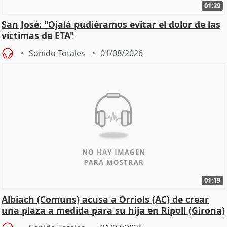
01:29
San José: "Ojalá pudiéramos evitar el dolor de las
víctimas de ETA"
Sonido Totales
01/08/2026
01:19
Albiach (Comuns) acusa a Orriols (AC) de crear
una plaza a medida para su hija en Ripoll (Girona)