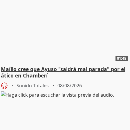
01:48
Maíllo cree que Ayuso "saldrá mal parada" por el
ático en Chamberí
Sonido Totales
08/08/2026