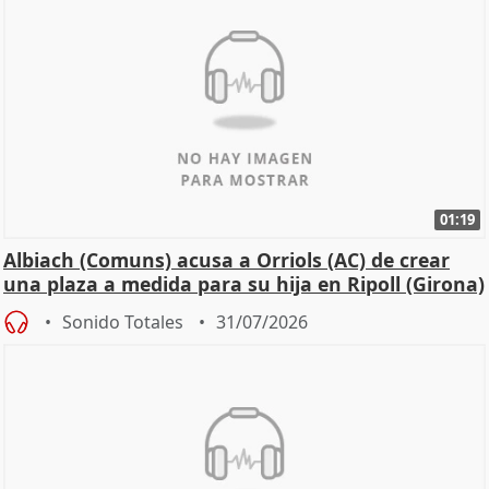
01:19
Albiach (Comuns) acusa a Orriols (AC) de crear
una plaza a medida para su hija en Ripoll (Girona)
Sonido Totales
31/07/2026