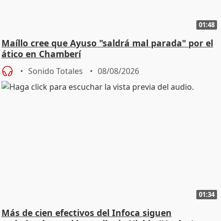
01:48
Maíllo cree que Ayuso "saldrá mal parada" por el
ático en Chamberí
Sonido Totales
08/08/2026
01:34
Más de cien efectivos del Infoca siguen