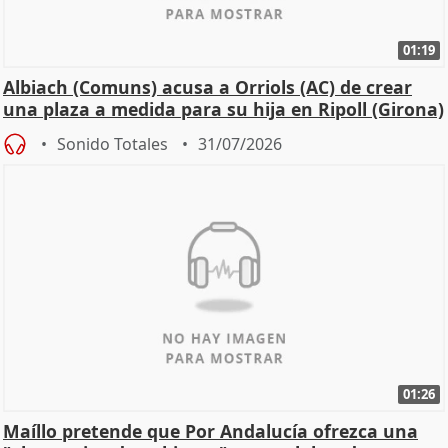
01:19
Albiach (Comuns) acusa a Orriols (AC) de crear
una plaza a medida para su hija en Ripoll (Girona)
Sonido Totales
31/07/2026
01:26
Maíllo pretende que Por Andalucía ofrezca una