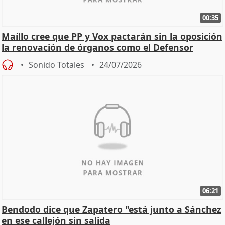
00:35
Maíllo cree que PP y Vox pactarán sin la oposición
la renovación de órganos como el Defensor
Sonido Totales
24/07/2026
06:21
Bendodo dice que Zapatero "está junto a Sánchez
en ese callejón sin salida