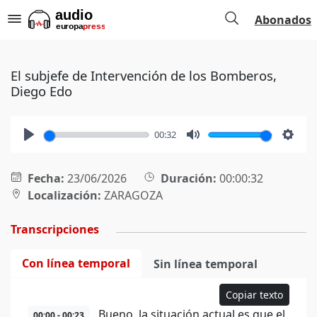
Abonados
El subjefe de Intervención de los Bomberos,
Diego Edo
00:32
Play
Mute
Setti
Fecha:
23/06/2026
Duración:
00:00:32
Localización:
ZARAGOZA
Transcripciones
Con línea temporal
Sin línea temporal
Copiar texto
Bueno, la situación actual es que el
00:00 - 00:23