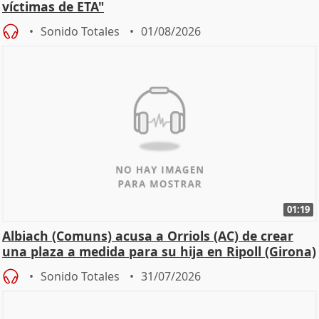
víctimas de ETA"
Sonido Totales
01/08/2026
01:19
Albiach (Comuns) acusa a Orriols (AC) de crear
una plaza a medida para su hija en Ripoll (Girona)
Sonido Totales
31/07/2026