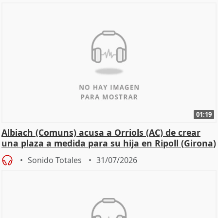
01:19
Albiach (Comuns) acusa a Orriols (AC) de crear
una plaza a medida para su hija en Ripoll (Girona)
Sonido Totales
31/07/2026