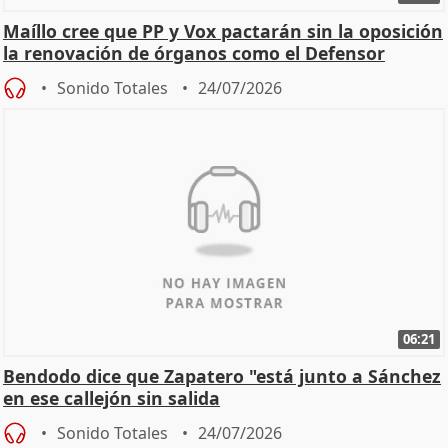
Maíllo cree que PP y Vox pactarán sin la oposición
la renovación de órganos como el Defensor
Sonido Totales
24/07/2026
06:21
Bendodo dice que Zapatero "está junto a Sánchez
en ese callejón sin salida
Sonido Totales
24/07/2026