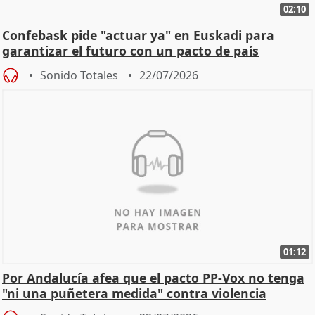
02:10
Confebask pide "actuar ya" en Euskadi para
garantizar el futuro con un pacto de país
Sonido Totales
22/07/2026
01:12
Por Andalucía afea que el pacto PP-Vox no tenga
"ni una puñetera medida" contra violencia
machista