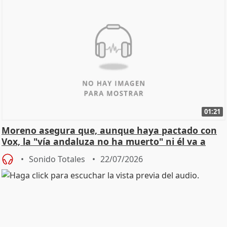
01:21
Moreno asegura que, aunque haya pactado con
Vox, la "vía andaluza no ha muerto" ni él va a
"cambiar"
Sonido Totales
22/07/2026