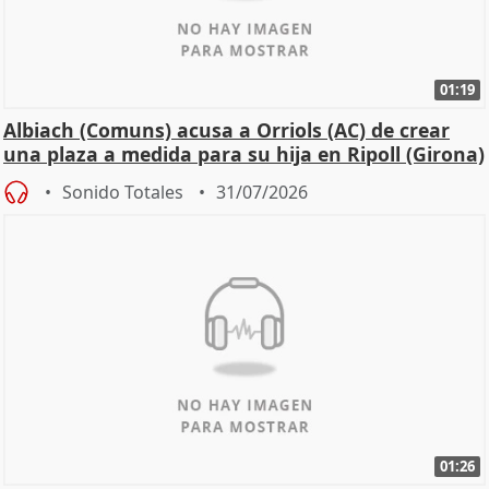
01:19
Albiach (Comuns) acusa a Orriols (AC) de crear
una plaza a medida para su hija en Ripoll (Girona)
Sonido Totales
31/07/2026
01:26