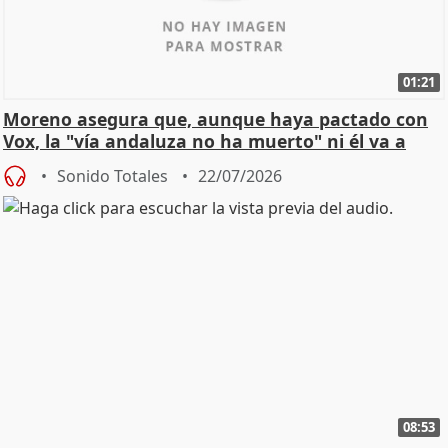
01:21
Moreno asegura que, aunque haya pactado con
Vox, la "vía andaluza no ha muerto" ni él va a
"cambiar"
Sonido Totales
22/07/2026
08:53