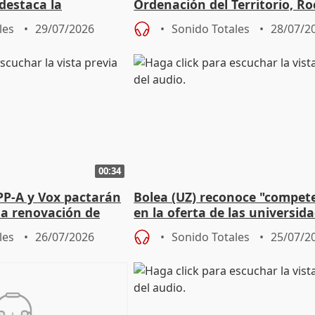
 destaca la
Ordenación del Territorio, Ro
la prevención
les
29/07/2026
Sonido Totales
28/07/2
00:34
PP-A y Vox pactarán
Bolea (UZ) reconoce "compet
 la renovación de
en la oferta de las universid
 Defensor
privadas
les
26/07/2026
Sonido Totales
25/07/2