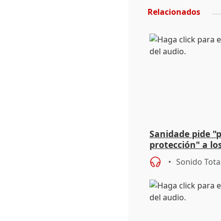
Relacionados
Sanidade pide "
protección" a lo
eclipse del 12 d
Sonido Tota