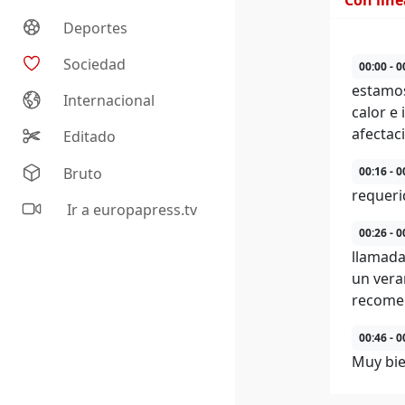
Con lín
Deportes
Sociedad
00:00 - 0
estamos
Internacional
calor e
afectac
Editado
Bruto
00:16 - 0
requeri
Ir a europapress.tv
00:26 - 0
llamada
un vera
recomen
00:46 - 0
Muy bie