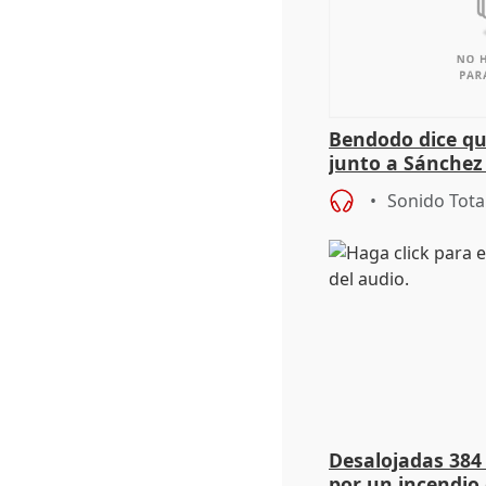
Bendodo dice qu
junto a Sánchez 
salida
Sonido Tota
Desalojadas 384
por un incendio 