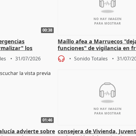
00:38
ergencias
Maíllo afea a Marruecos "dej
malizar" los
funciones" de vigilancia en f
frir un incendio
con Ceuta
les
31/07/2026
Sonido Totales
31/07/2
01:46
lucía advierte sobre
consejera de Vivienda, Juven