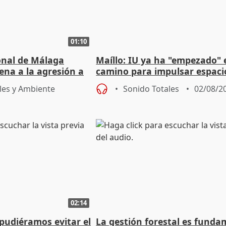
01:10
ional de Málaga
Maíllo: IU ya ha "empezado" 
ena a la agresión a
camino para impulsar espaci
de Urgencias
unitarios para las municipal
les y Ambiente
Sonido Totales
02/08/2
02:14
 pudiéramos evitar el
La gestión forestal es funda