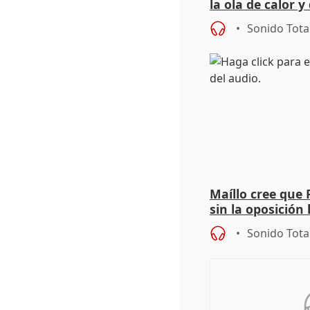
la ola de calor y
importancia de 
Sonido Tota
Maíllo cree que 
sin la oposición
órganos como el
Sonido Tota