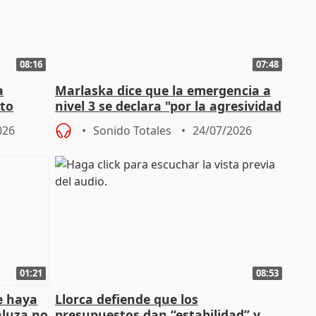
08:16
07:48
a
Marlaska dice que la emergencia a
cto
nivel 3 se declara "por la agresividad
de los incendios"
026
Sonido Totales
24/07/2026
01:21
08:53
e haya
Llorca defiende que los
aluza no
presupuestos dan “estabilidad” y