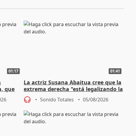
01:17
01:41
a
La actriz Susana Abaitua cree que la
a, que
extrema derecha "está legalizando la
homofobia"
026
Sonido Totales
05/08/2026