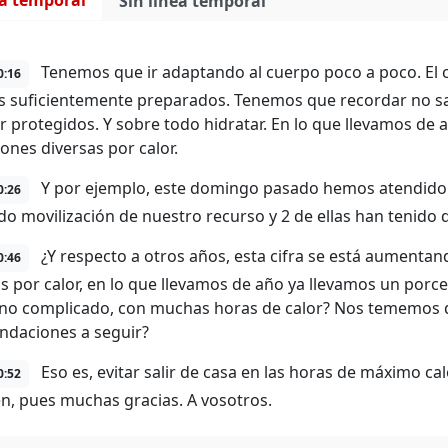
ea temporal
Sin línea temporal
Tenemos que ir adaptando al cuerpo poco a poco. El c
0:16
 suficientemente preparados. Tenemos que recordar no sal
 ir protegidos. Y sobre todo hidratar. En lo que llevamos d
iones diversas por calor.
Y por ejemplo, este domingo pasado hemos atendido 1
0:26
do movilización de nuestro recurso y 2 de ellas han tenido q
¿Y respecto a otros años, esta cifra se está aumenta
0:46
s por calor, en lo que llevamos de año ya llevamos un porcen
no complicado, con muchas horas de calor? Nos tememos que
daciones a seguir?
Eso es, evitar salir de casa en las horas de máximo cal
0:52
n, pues muchas gracias. A vosotros.