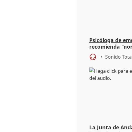
Psicóloga de em
recomienda "nor
síntomas tras su
Sonido Tota
La Junta de Anda