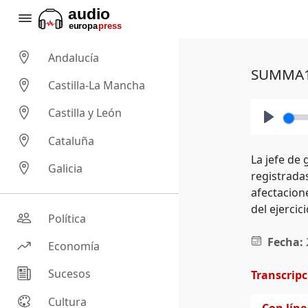
Andalucía
SUMMA112
Castilla-La Mancha
Castilla y León
Play
Cataluña
La jefe de 
Galicia
registrada
afectacion
del ejercici
Política
Fecha:
Economía
Sucesos
Transcrip
Cultura