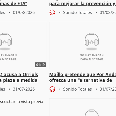
timas de ETA"
para mejorar la prevención y
actuación frente a incendios
les
01/08/2026
Sonido Totales
01/08/2
01:19
) acusa a Orriols
Maíllo pretende que Por And
a plaza a medida
ofrezca una "alternativa de
ipoll (Girona)
gobierno" con su labor de op
les
31/07/2026
Sonido Totales
31/07/2