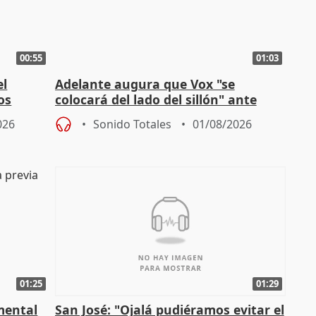
00:55
01:03
el
Adelante augura que Vox "se
os
colocará del lado del sillón" ante
es
iniciativas de la oposición
026
Sonido Totales
01/08/2026
01:25
01:29
mental
San José: "Ojalá pudiéramos evitar el