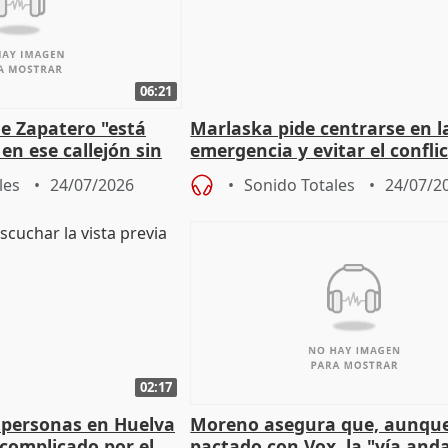
06:21
e Zapatero "está
Marlaska pide centrarse en l
en ese callejón sin
emergencia y evitar el confli
político
les
24/07/2026
Sonido Totales
24/07/2
02:17
 personas en Huelva
Moreno asegura que, aunqu
complicado por el
pactado con Vox, la "vía and