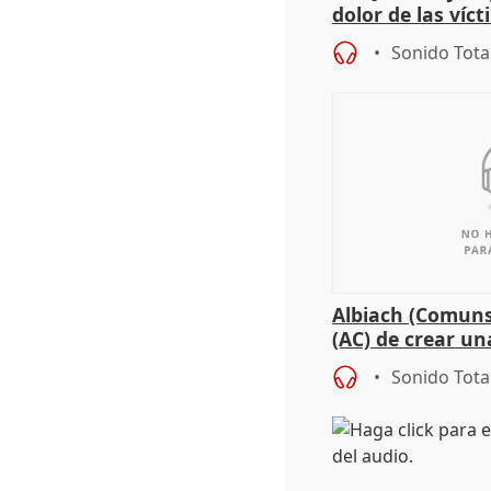
dolor de las víc
Sonido Tota
Albiach (Comuns
(AC) de crear un
para su hija en R
Sonido Tota