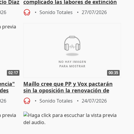
cío Díaz
complicado las labores de extinción
durante la madrugada
026
Sonido Totales
27/07/2026
02:17
00:35
encia"
Maíllo cree que PP y Vox pactarán
ades
sin la oposición la renovación de
órganos como el Defensor
026
Sonido Totales
24/07/2026