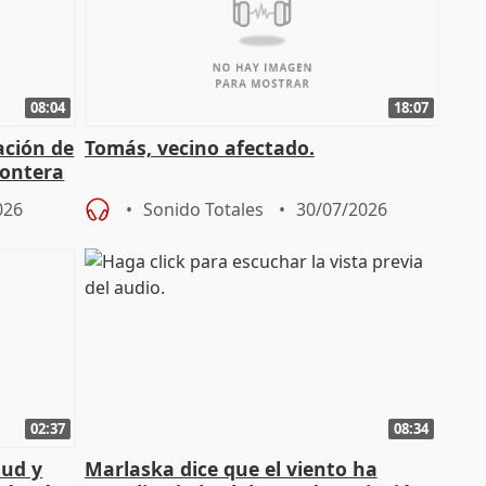
08:04
18:07
ación de
Tomás, vecino afectado.
rontera
026
Sonido Totales
30/07/2026
02:37
08:34
tud y
Marlaska dice que el viento ha