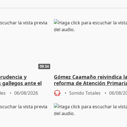
09:34
prudencia y
Gómez Caamaño reivindica l
s gallegos ante el
reforma de Atención Primari
e agosto
reforzará la autogestión
les
06/08/2026
Sonido Totales
06/08/2