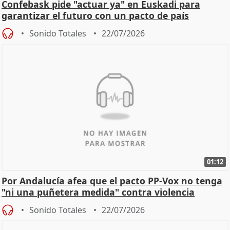
Confebask pide "actuar ya" en Euskadi para
garantizar el futuro con un pacto de país
Sonido Totales
22/07/2026
01:12
Por Andalucía afea que el pacto PP-Vox no tenga
"ni una puñetera medida" contra violencia
machista
Sonido Totales
22/07/2026