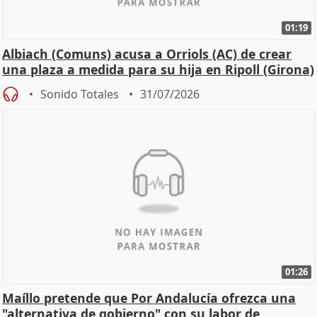
01:19
Albiach (Comuns) acusa a Orriols (AC) de crear
una plaza a medida para su hija en Ripoll (Girona)
Sonido Totales
31/07/2026
01:26
Maíllo pretende que Por Andalucía ofrezca una
"alternativa de gobierno" con su labor de