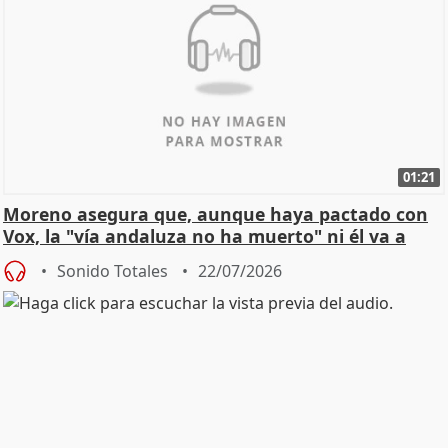
01:21
Moreno asegura que, aunque haya pactado con
Vox, la "vía andaluza no ha muerto" ni él va a
"cambiar"
Sonido Totales
22/07/2026