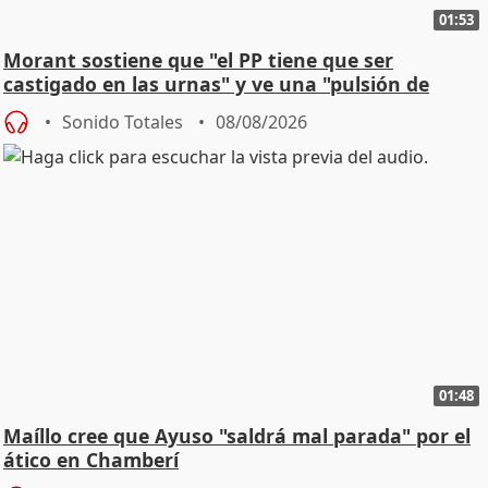
01:53
Morant sostiene que "el PP tiene que ser
castigado en las urnas" y ve una "pulsión de
cambio"
Sonido Totales
08/08/2026
01:48
Maíllo cree que Ayuso "saldrá mal parada" por el
ático en Chamberí