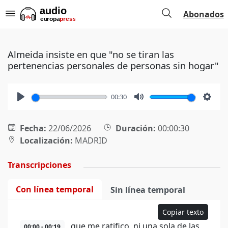
Abonados
Almeida insiste en que "no se tiran las
pertenencias personales de personas sin hogar"
00:30
Play
Mute
Setti
Fecha:
22/06/2026
Duración:
00:00:30
Localización:
MADRID
Transcripciones
Con línea temporal
Sin línea temporal
Copiar texto
que me ratifico, ni una sola de las
00:00 - 00:19