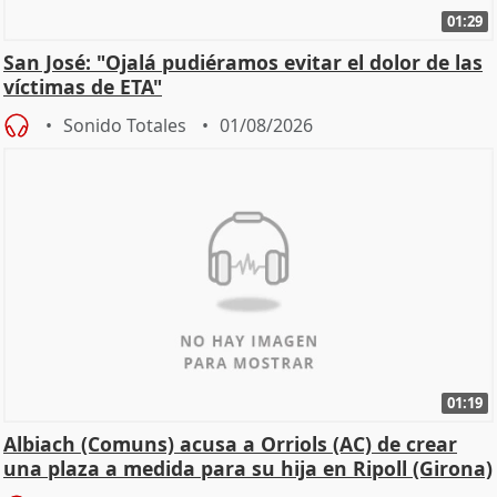
01:29
San José: "Ojalá pudiéramos evitar el dolor de las
víctimas de ETA"
Sonido Totales
01/08/2026
01:19
Albiach (Comuns) acusa a Orriols (AC) de crear
una plaza a medida para su hija en Ripoll (Girona)