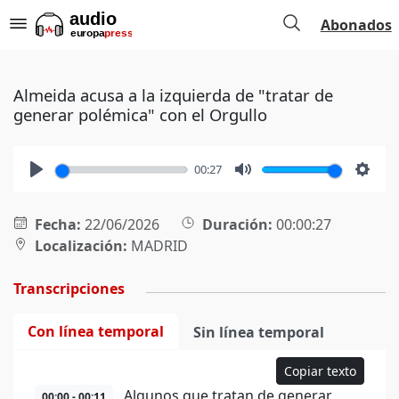
Abonados
Almeida acusa a la izquierda de "tratar de
generar polémica" con el Orgullo
00:27
Play
Mute
Setti
Fecha:
22/06/2026
Duración:
00:00:27
Localización:
MADRID
Transcripciones
Con línea temporal
Sin línea temporal
Copiar texto
Algunos que tratan de generar
00:00 - 00:11