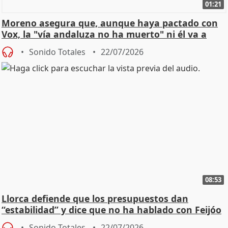
01:21
Moreno asegura que, aunque haya pactado con
Vox, la "vía andaluza no ha muerto" ni él va a
"cambiar"
Sonido Totales
22/07/2026
08:53
Llorca defiende que los presupuestos dan
“estabilidad” y dice que no ha hablado con Feijóo
Sonido Totales
22/07/2026