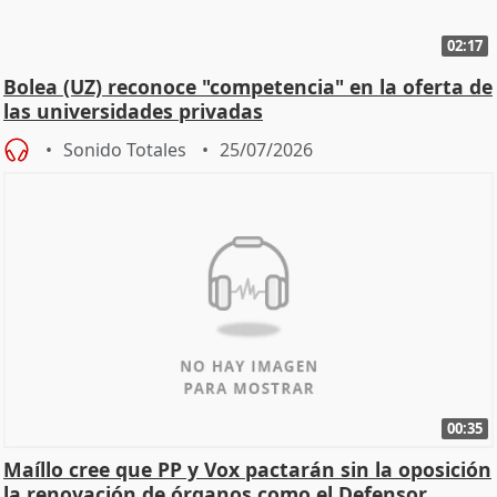
02:17
Bolea (UZ) reconoce "competencia" en la oferta de
las universidades privadas
Sonido Totales
25/07/2026
00:35
Maíllo cree que PP y Vox pactarán sin la oposición
la renovación de órganos como el Defensor