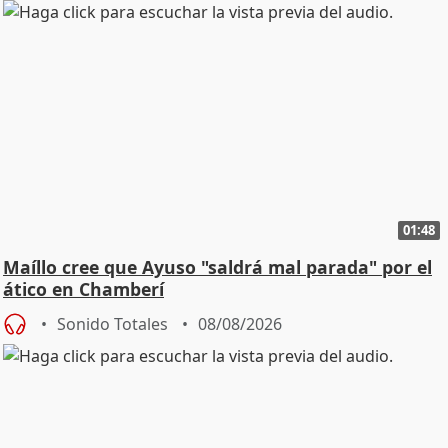
01:48
Maíllo cree que Ayuso "saldrá mal parada" por el
ático en Chamberí
Sonido Totales
08/08/2026