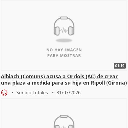
01:19
Albiach (Comuns) acusa a Orriols (AC) de crear
una plaza a medida para su hija en Ripoll (Girona)
Sonido Totales
31/07/2026