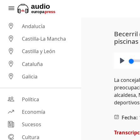
Andalucía
Becerril
Castilla-La Mancha
piscinas
Castilla y León
Cataluña
Play
Galicia
La conceja
preocupaci
alcaldesa, 
Política
deportivos
Economía
Fecha:
Sucesos
Transcrip
Cultura