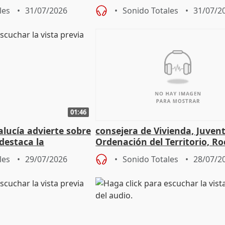
frir un incendio
con Ceuta
les
31/07/2026
Sonido Totales
31/07/2
01:46
lucía advierte sobre
consejera de Vivienda, Juven
 destaca la
Ordenación del Territorio, Ro
la prevención
les
29/07/2026
Sonido Totales
28/07/2