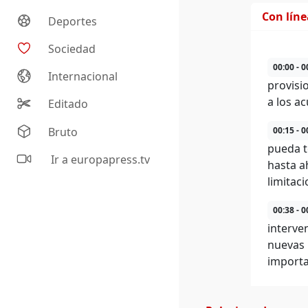
Con lín
Deportes
Sociedad
00:00 - 0
Internacional
provisi
a los a
Editado
Bruto
00:15 - 0
pueda t
Ir a europapress.tv
hasta a
limitac
00:38 - 0
interve
nuevas 
importa