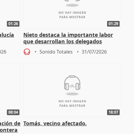
01:26
01:29
alucía
Nieto destaca la importante labor
que desarrollan los delegados
osición
territoriales de la Junta
026
Sonido Totales
31/07/2026
08:04
18:07
ación de
Tomás, vecino afectado.
rontera