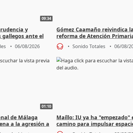
09:34
prudencia y
Gómez Caamaño reivindica l
s gallegos ante el
reforma de Atención Primari
e agosto
reforzará la autogestión
les
06/08/2026
Sonido Totales
06/08/2
01:10
ional de Málaga
Maíllo: IU ya ha "empezado" 
ena a la agresión a
camino para impulsar espaci
de Urgencias
unitarios para las municipal