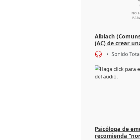
Albiach (Comuns
(AC) de crear un
para su hija en R
Sonido Tota
Psicóloga de em
recomienda "nor