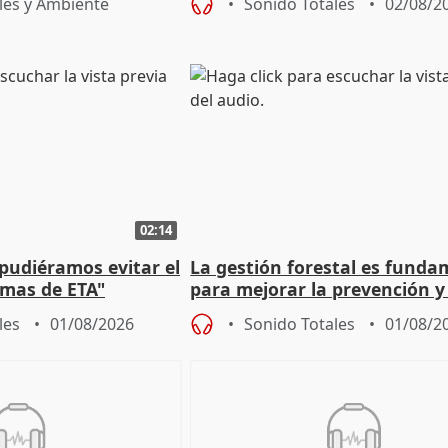
les y Ambiente
Sonido Totales
02/08/2
02:14
 pudiéramos evitar el
La gestión forestal es funda
timas de ETA"
para mejorar la prevención y
actuación frente a incendios
les
01/08/2026
Sonido Totales
01/08/2