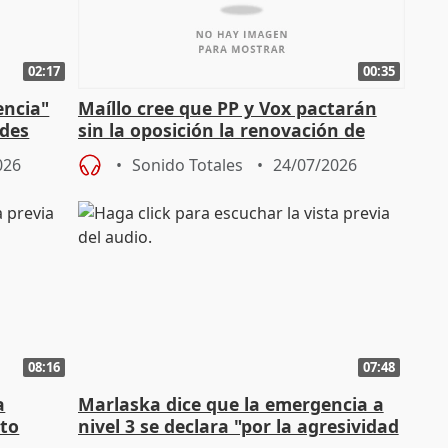
02:17
00:35
encia"
Maíllo cree que PP y Vox pactarán
ades
sin la oposición la renovación de
órganos como el Defensor
026
Sonido Totales
24/07/2026
08:16
07:48
a
Marlaska dice que la emergencia a
cto
nivel 3 se declara "por la agresividad
de los incendios"