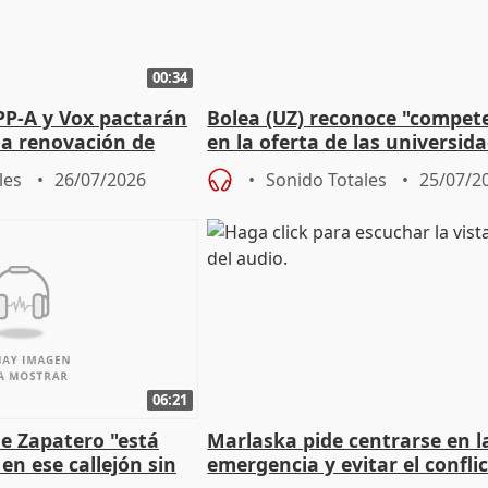
00:34
PP-A y Vox pactarán
Bolea (UZ) reconoce "compet
 la renovación de
en la oferta de las universid
 Defensor
privadas
les
26/07/2026
Sonido Totales
25/07/2
06:21
e Zapatero "está
Marlaska pide centrarse en l
en ese callejón sin
emergencia y evitar el confli
político