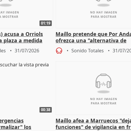
01:19
) acusa a Orriols
Maíllo pretende que Por And
a plaza a medida
ofrezca una "alternativa de
ipoll (Girona)
gobierno" con su labor de op
les
31/07/2026
Sonido Totales
31/07/2
00:38
ergencias
Maíllo afea a Marruecos "dej
malizar" los
funciones" de vigilancia en f