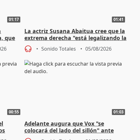
01:17
01:41
a
La actriz Susana Abaitua cree que la
a, que
extrema derecha "está legalizando la
homofobia"
026
Sonido Totales
05/08/2026
00:55
01:03
el
Adelante augura que Vox "se
os
colocará del lado del sillón" ante
es
iniciativas de la oposición