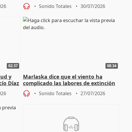
026
Sonido Totales
30/07/2026
02:37
08:34
tud y
Marlaska dice que el viento ha
cío Díaz
complicado las labores de extinción
durante la madrugada
026
Sonido Totales
27/07/2026