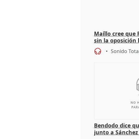
Maíllo cree que 
sin la oposición
órganos como el
Sonido Tota
Bendodo dice qu
junto a Sánchez 
salida