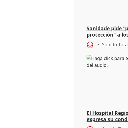
Sanidade pide "
protección" a lo
eclipse del 12 d
Sonido Tota
El Hospital Reg
expresa su cond
dos enfermeras 