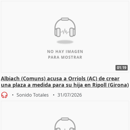
01:19
Albiach (Comuns) acusa a Orriols (AC) de crear
una plaza a medida para su hija en Ripoll (Girona)
Sonido Totales
31/07/2026