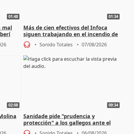
01:48
01:34
á mal
Más de cien efectivos del Infoca
berí
siguen trabajando en el incendio de
Niebla (Huelva)
026
Sonido Totales
07/08/2026
02:08
09:34
 Molina
Sanidade pide "prudencia y
protección" a los gallegos ante el
eclipse del 12 de agosto
026
Sonido Totales
06/08/2026