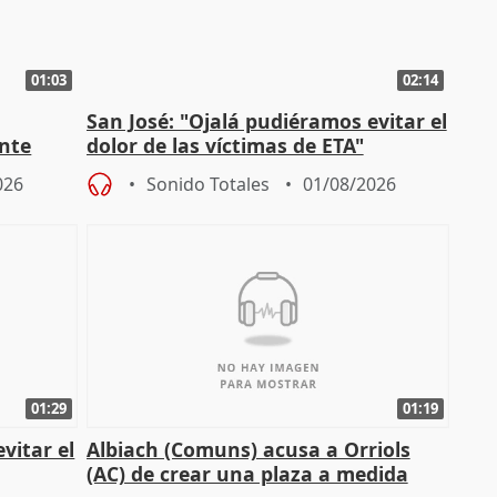
01:03
02:14
San José: "Ojalá pudiéramos evitar el
ante
dolor de las víctimas de ETA"
026
Sonido Totales
01/08/2026
01:29
01:19
vitar el
Albiach (Comuns) acusa a Orriols
(AC) de crear una plaza a medida