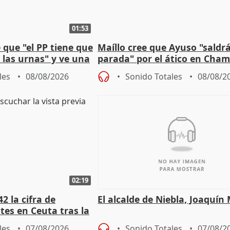
01:53
que "el PP tiene que
Maíllo cree que Ayuso "saldr
 las urnas" y ve una
parada" por el ático en Cham
bio"
les
08/08/2026
Sonido Totales
08/08/2
02:19
2 la cifra de
El alcalde de Niebla, Joaquín
es en Ceuta tras la
les
07/08/2026
Sonido Totales
07/08/2