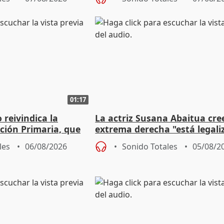
01:17
eivindica la
La actriz Susana Abaitua cre
ción Primaria, que
extrema derecha "está legali
ogestión
homofobia"
les
06/08/2026
Sonido Totales
05/08/2