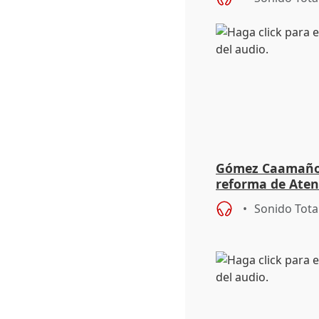
Gómez Caamaño r
reforma de Aten
reforzará la aut
Sonido Tota