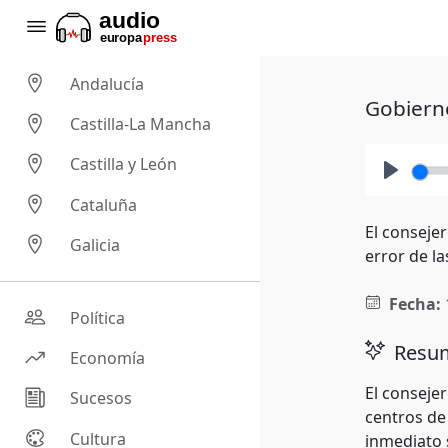
Andalucía
Gobierno
Castilla-La Mancha
Castilla y León
Play
Cataluña
El conseje
Galicia
error de l
Fecha:
Política
Resum
Economía
El conseje
Sucesos
centros de
Cultura
inmediato s