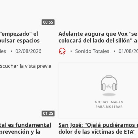
00:55
 "empezado" el
Adelante augura que Vox "se
ulsar espacios
colocará del lado del sillón" 
as municipales
iniciativas de la oposición
les
02/08/2026
Sonido Totales
01/08/2
01:25
stal es fundamental
San José: "Ojalá pudiéramos e
prevención y la
dolor de las víctimas de ETA"