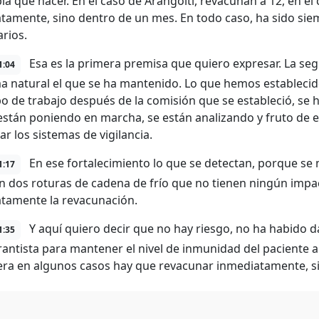
ía que hacer. En el caso de Arangoiti, revacunan a 12, en el
tamente, sino dentro de un mes. En todo caso, ha sido siemp
rios.
Esa es la primera premisa que quiero expresar. La seg
1:04
a natural el que se ha mantenido. Lo que hemos establecid
o de trabajo después de la comisión que se estableció, se 
están poniendo en marcha, se están analizando y fruto de e
ar los sistemas de vigilancia.
En ese fortalecimiento lo que se detectan, porque se 
1:17
n dos roturas de cadena de frío que no tienen ningún impac
tamente la revacunación.
Y aquí quiero decir que no hay riesgo, no ha habido d
1:35
antista para mantener el nivel de inmunidad del paciente a
iera en algunos casos hay que revacunar inmediatamente, s