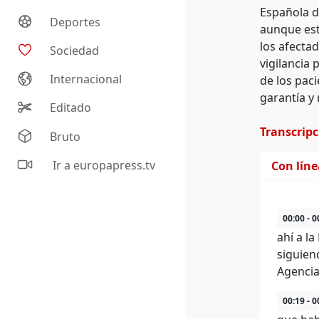
Española d
Deportes
aunque est
los afecta
Sociedad
vigilancia 
Internacional
de los pac
garantía y
Editado
Transcrip
Bruto
Ir a europapress.tv
Con lín
00:00 - 0
ahí a l
siguiend
Agencia
00:19 - 0