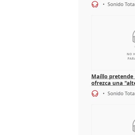
actuación frente
Sonido Tota
Maíllo pretende
ofrezca una "alt
gobierno" con su
Sonido Tota