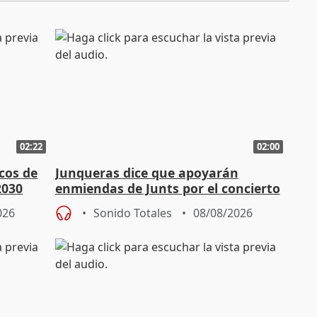
02:22
02:00
cos de
Junqueras dice que apoyarán
2030
enmiendas de Junts por el concierto
en el trámite de financiación
026
Sonido Totales
08/08/2026