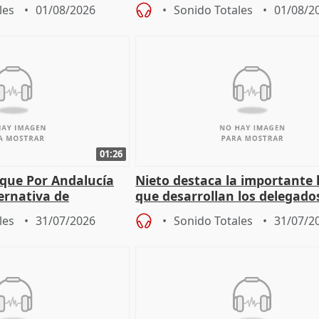
 a incendios
les
01/08/2026
Sonido Totales
01/08/2
01:26
 que Por Andalucía
Nieto destaca la importante 
ernativa de
que desarrollan los delegado
 labor de oposición
territoriales de la Junta
les
31/07/2026
Sonido Totales
31/07/2