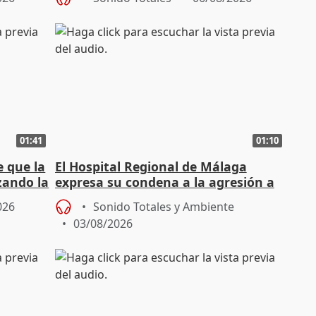
01:41
01:10
e que la
El Hospital Regional de Málaga
zando la
expresa su condena a la agresión a
dos enfermeras de Urgencias
026
Sonido Totales y Ambiente
03/08/2026