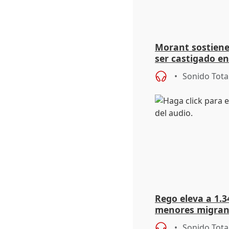
Morant sostiene 
ser castigado en
"pulsión de cam
Sonido Tota
Rego eleva a 1.34
menores migrant
entrada masiva
Sonido Tota