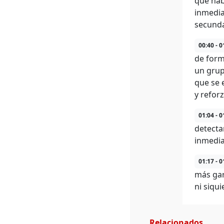
que hab
inmedia
secunda
00:40 - 0
de form
un grup
que se 
y reforz
01:04 - 0
detecta
inmedia
01:17 - 0
más gar
ni siqu
Relacionados