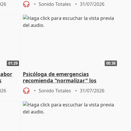
para su hija en Ripoll (Girona)
026
Sonido Totales
31/07/2026
01:29
00:38
labor
Psicóloga de emergencias
s
recomienda "normalizar" los
síntomas tras sufrir un incendio
026
Sonido Totales
31/07/2026