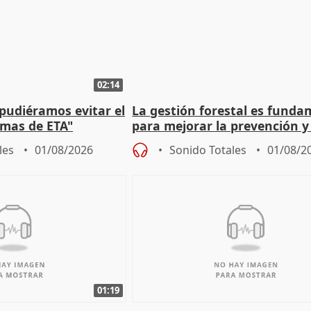
02:14
 pudiéramos evitar el
La gestión forestal es funda
timas de ETA"
para mejorar la prevención y
actuación frente a incendios
les
01/08/2026
Sonido Totales
01/08/2
01:19