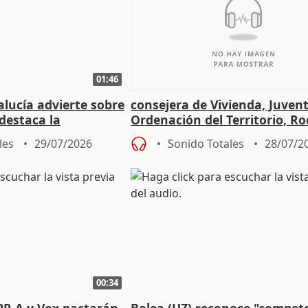
01:46
lucía advierte sobre
consejera de Vivienda, Juven
 destaca la
Ordenación del Territorio, Ro
la prevención
les
29/07/2026
Sonido Totales
28/07/2
00:34
PP-A y Vox pactarán
Bolea (UZ) reconoce "compet