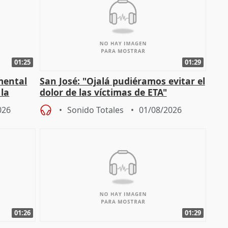
01:25
01:29
mental
San José: "Ojalá pudiéramos evitar el
 la
dolor de las víctimas de ETA"
026
Sonido Totales
01/08/2026
01:26
01:29