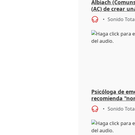
Albiach (Comuns
(AC) de crear un
para su hija en R
Sonido Tota
Psicóloga de em
recomienda "nor
síntomas tras su
Sonido Tota