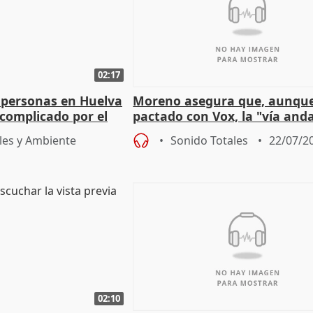
02:17
 personas en Huelva
Moreno asegura que, aunqu
complicado por el
pactado con Vox, la "vía and
ha muerto" ni él va a "cambi
les y Ambiente
Sonido Totales
22/07/2
02:10