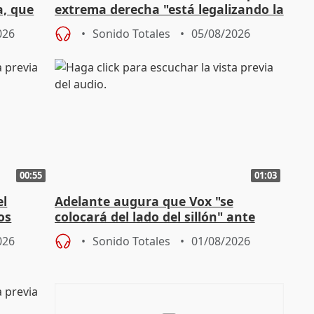
a, que
extrema derecha "está legalizando la
homofobia"
026
Sonido Totales
05/08/2026
00:55
01:03
el
Adelante augura que Vox "se
os
colocará del lado del sillón" ante
es
iniciativas de la oposición
026
Sonido Totales
01/08/2026