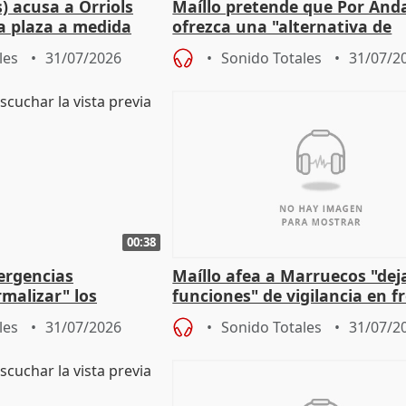
) acusa a Orriols
Maíllo pretende que Por And
a plaza a medida
ofrezca una "alternativa de
ipoll (Girona)
gobierno" con su labor de op
les
31/07/2026
Sonido Totales
31/07/2
00:38
ergencias
Maíllo afea a Marruecos "dej
malizar" los
funciones" de vigilancia en f
frir un incendio
con Ceuta
les
31/07/2026
Sonido Totales
31/07/2