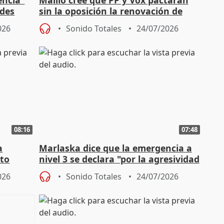
ades
sin la oposición la renovación de
órganos como el Defensor
026
Sonido Totales
24/07/2026
08:16
07:48
a
Marlaska dice que la emergencia a
cto
nivel 3 se declara "por la agresividad
de los incendios"
026
Sonido Totales
24/07/2026