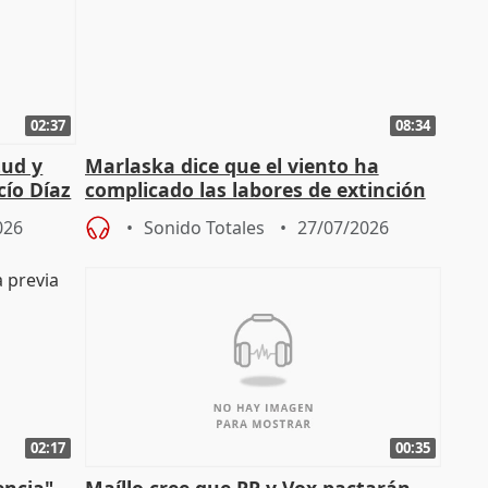
02:37
08:34
tud y
Marlaska dice que el viento ha
cío Díaz
complicado las labores de extinción
durante la madrugada
026
Sonido Totales
27/07/2026
02:17
00:35
encia"
Maíllo cree que PP y Vox pactarán