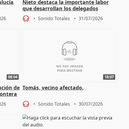
alucía
Nieto destaca la importante labor
que desarrollan los delegados
osición
territoriales de la Junta
026
Sonido Totales
31/07/2026
08:04
18:07
ación de
Tomás, vecino afectado.
rontera
026
Sonido Totales
30/07/2026