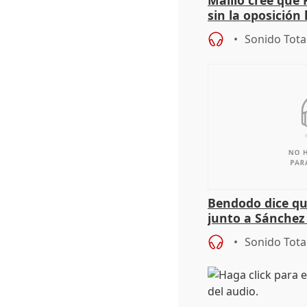
sin la oposición
órganos como el
Sonido Tota
Bendodo dice qu
junto a Sánchez 
salida
Sonido Tota