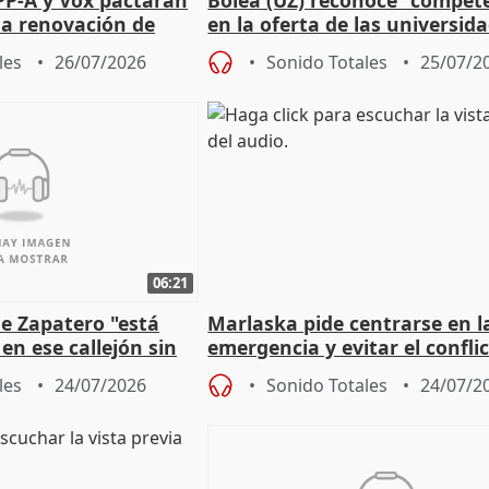
 la renovación de
en la oferta de las universid
 Defensor
privadas
les
26/07/2026
Sonido Totales
25/07/2
06:21
e Zapatero "está
Marlaska pide centrarse en l
en ese callejón sin
emergencia y evitar el confli
político
les
24/07/2026
Sonido Totales
24/07/2