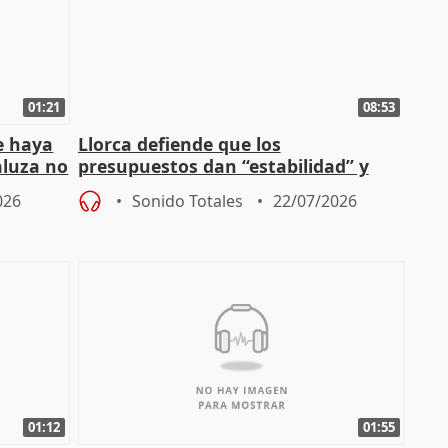
01:21
08:53
e haya
Llorca defiende que los
aluza no
presupuestos dan “estabilidad” y
ar"
dice que no ha hablado con Feijóo
026
Sonido Totales
22/07/2026
01:12
01:55