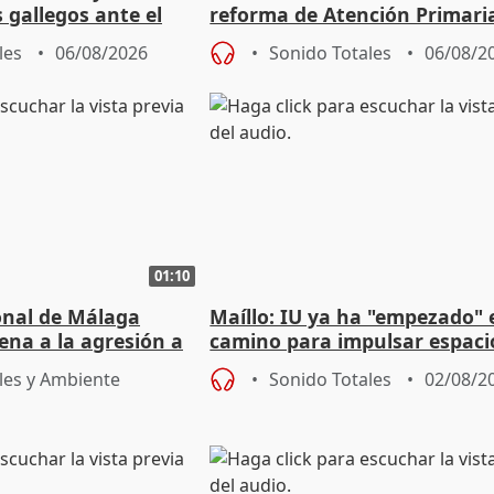
s gallegos ante el
reforma de Atención Primari
e agosto
reforzará la autogestión
les
06/08/2026
Sonido Totales
06/08/2
01:10
ional de Málaga
Maíllo: IU ya ha "empezado" 
ena a la agresión a
camino para impulsar espaci
de Urgencias
unitarios para las municipal
les y Ambiente
Sonido Totales
02/08/2