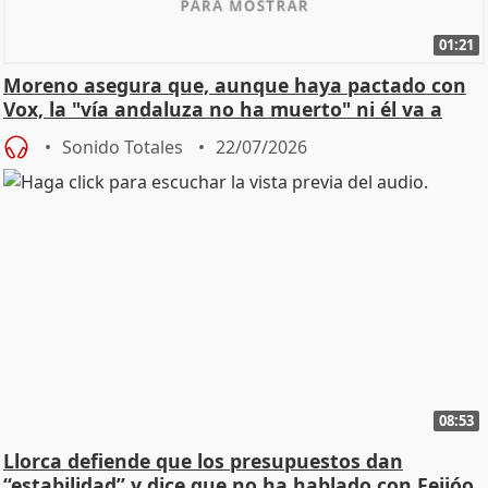
01:21
Moreno asegura que, aunque haya pactado con
Vox, la "vía andaluza no ha muerto" ni él va a
"cambiar"
Sonido Totales
22/07/2026
08:53
Llorca defiende que los presupuestos dan
“estabilidad” y dice que no ha hablado con Feijóo