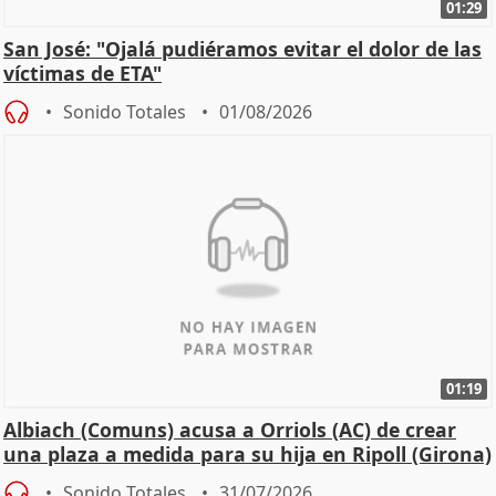
01:29
San José: "Ojalá pudiéramos evitar el dolor de las
víctimas de ETA"
Sonido Totales
01/08/2026
01:19
Albiach (Comuns) acusa a Orriols (AC) de crear
una plaza a medida para su hija en Ripoll (Girona)
Sonido Totales
31/07/2026