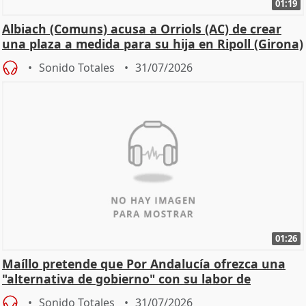
01:19
Albiach (Comuns) acusa a Orriols (AC) de crear
una plaza a medida para su hija en Ripoll (Girona)
Sonido Totales
31/07/2026
01:26
Maíllo pretende que Por Andalucía ofrezca una
"alternativa de gobierno" con su labor de
oposición
Sonido Totales
31/07/2026