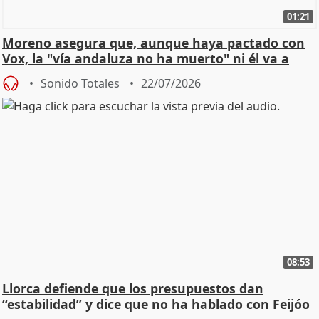
01:21
Moreno asegura que, aunque haya pactado con
Vox, la "vía andaluza no ha muerto" ni él va a
"cambiar"
Sonido Totales
22/07/2026
08:53
Llorca defiende que los presupuestos dan
“estabilidad” y dice que no ha hablado con Feijóo