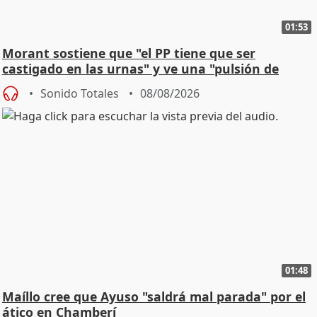
01:53
Morant sostiene que "el PP tiene que ser
castigado en las urnas" y ve una "pulsión de
cambio"
Sonido Totales
08/08/2026
01:48
Maíllo cree que Ayuso "saldrá mal parada" por el
ático en Chamberí