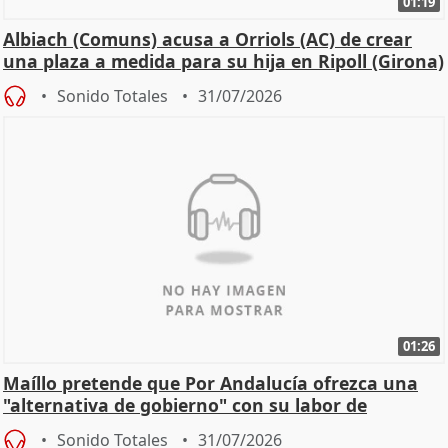
01:19
Albiach (Comuns) acusa a Orriols (AC) de crear
una plaza a medida para su hija en Ripoll (Girona)
Sonido Totales
31/07/2026
01:26
Maíllo pretende que Por Andalucía ofrezca una
"alternativa de gobierno" con su labor de
oposición
Sonido Totales
31/07/2026