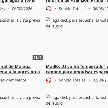
s gallegos ante el
reforma de Atención Primari
e agosto
reforzará la autogestión
les
06/08/2026
Sonido Totales
06/08/2
01:10
ional de Málaga
Maíllo: IU ya ha "empezado" 
ena a la agresión a
camino para impulsar espaci
de Urgencias
unitarios para las municipal
les y Ambiente
Sonido Totales
02/08/2