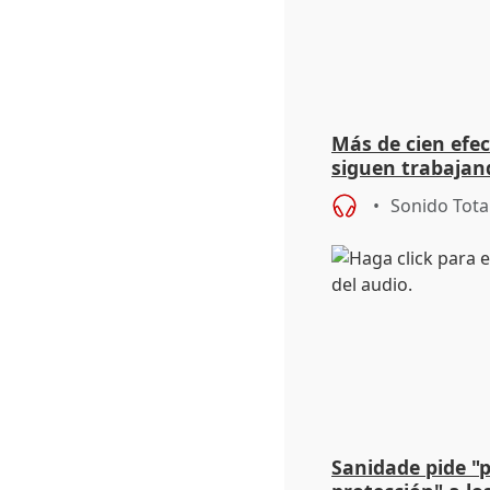
Más de cien efec
siguen trabajand
Niebla (Huelva)
Sonido Tota
Sanidade pide "