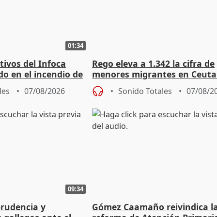
01:34
tivos del Infoca
Rego eleva a 1.342 la cifra de
o en el incendio de
menores migrantes en Ceuta 
entrada masiva
les
07/08/2026
Sonido Totales
07/08/2
09:34
prudencia y
Gómez Caamaño reivindica l