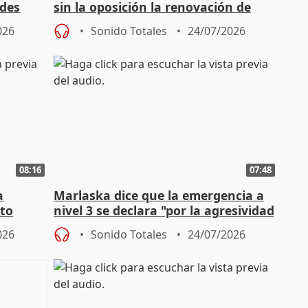
ades
sin la oposición la renovación de
órganos como el Defensor
026
Sonido Totales
24/07/2026
08:16
07:48
a
Marlaska dice que la emergencia a
cto
nivel 3 se declara "por la agresividad
de los incendios"
026
Sonido Totales
24/07/2026