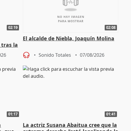
02:19
02:08
El alcalde de Niebla, Joaquín Molina
tras la
026
Sonido Totales
07/08/2026
01:17
01:41
a
La actriz Susana Abaitua cree que la