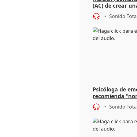
(AC) de crear un
para su hija en R
Sonido Tota
Psicóloga de em
recomienda "nor
síntomas tras su
Sonido Tota