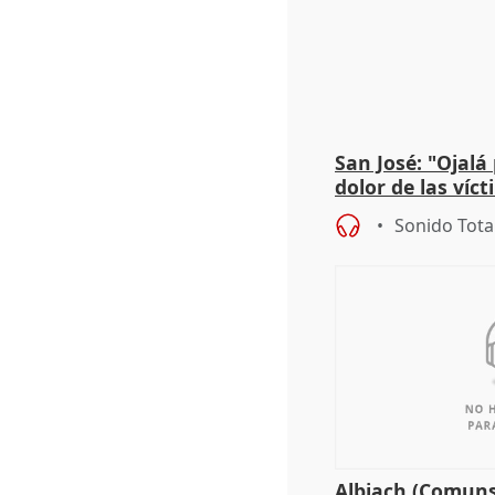
San José: "Ojalá
dolor de las víc
Sonido Tota
Albiach (Comuns