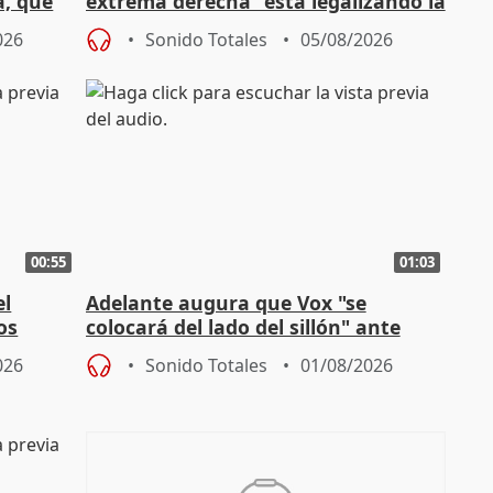
a, que
extrema derecha "está legalizando la
homofobia"
026
Sonido Totales
05/08/2026
00:55
01:03
el
Adelante augura que Vox "se
os
colocará del lado del sillón" ante
es
iniciativas de la oposición
026
Sonido Totales
01/08/2026