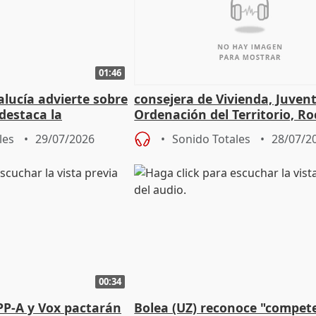
01:46
lucía advierte sobre
consejera de Vivienda, Juven
 destaca la
Ordenación del Territorio, Ro
la prevención
les
29/07/2026
Sonido Totales
28/07/2
00:34
PP-A y Vox pactarán
Bolea (UZ) reconoce "compet