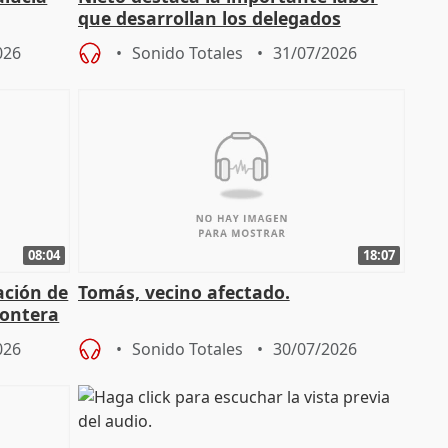
que desarrollan los delegados
osición
territoriales de la Junta
026
Sonido Totales
31/07/2026
08:04
18:07
ación de
Tomás, vecino afectado.
rontera
026
Sonido Totales
30/07/2026