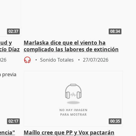
02:37
08:34
tud y
Marlaska dice que el viento ha
cío Díaz
complicado las labores de extinción
durante la madrugada
026
Sonido Totales
27/07/2026
02:17
00:35
encia"
Maíllo cree que PP y Vox pactarán