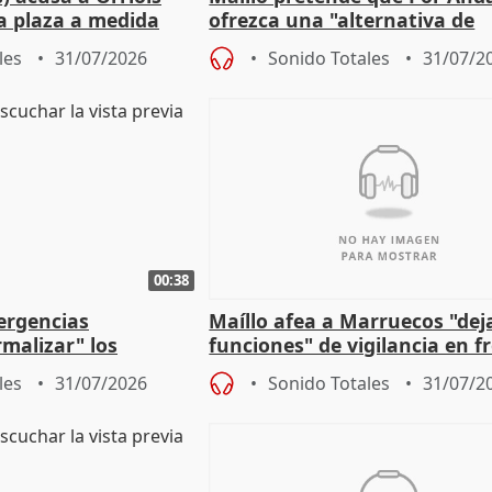
a plaza a medida
ofrezca una "alternativa de
ipoll (Girona)
gobierno" con su labor de op
les
31/07/2026
Sonido Totales
31/07/2
00:38
ergencias
Maíllo afea a Marruecos "dej
malizar" los
funciones" de vigilancia en f
frir un incendio
con Ceuta
les
31/07/2026
Sonido Totales
31/07/2