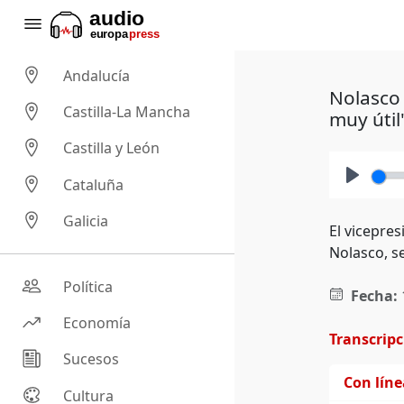
Andalucía
Nolasco 
Castilla-La Mancha
muy útil
Castilla y León
Cataluña
Play
Galicia
El vicepre
Nolasco, s
Política
Fecha:
Economía
Transcrip
Sucesos
Con lín
Cultura