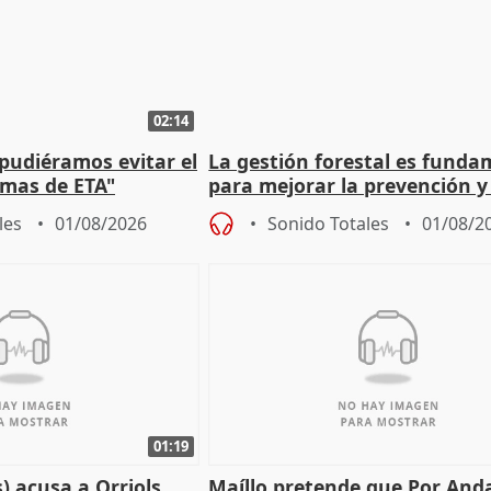
02:14
 pudiéramos evitar el
La gestión forestal es funda
timas de ETA"
para mejorar la prevención y
actuación frente a incendios
les
01/08/2026
Sonido Totales
01/08/2
01:19
) acusa a Orriols
Maíllo pretende que Por And