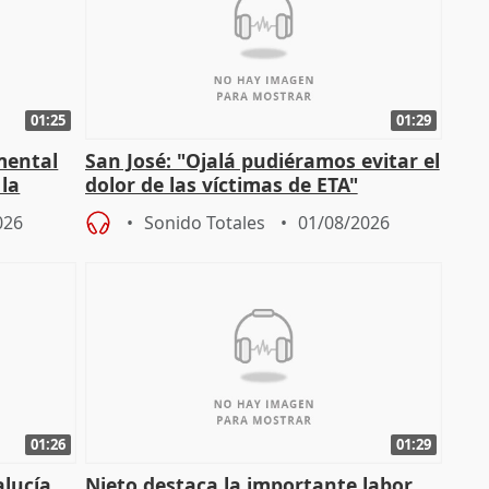
01:25
01:29
mental
San José: "Ojalá pudiéramos evitar el
 la
dolor de las víctimas de ETA"
026
Sonido Totales
01/08/2026
01:26
01:29
alucía
Nieto destaca la importante labor