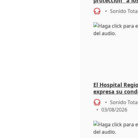
protección" a lo
eclipse del 12 d
Sonido Tota
El Hospital Reg
expresa su cond
dos enfermeras 
Sonido Tota
03/08/2026