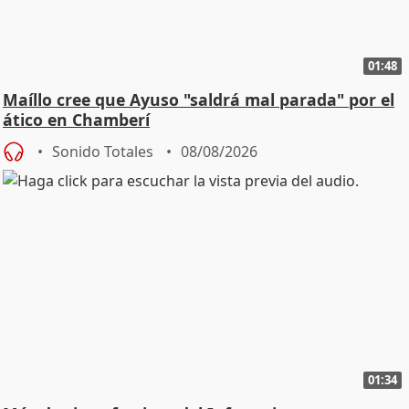
01:48
Maíllo cree que Ayuso "saldrá mal parada" por el
ático en Chamberí
Sonido Totales
08/08/2026
01:34