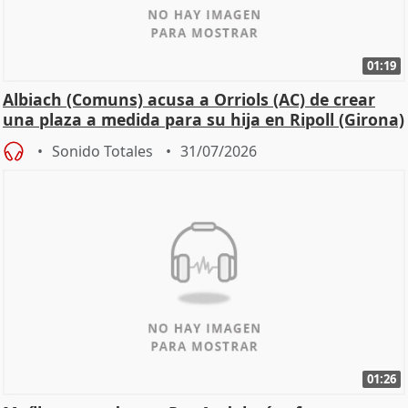
01:19
Albiach (Comuns) acusa a Orriols (AC) de crear
una plaza a medida para su hija en Ripoll (Girona)
Sonido Totales
31/07/2026
01:26