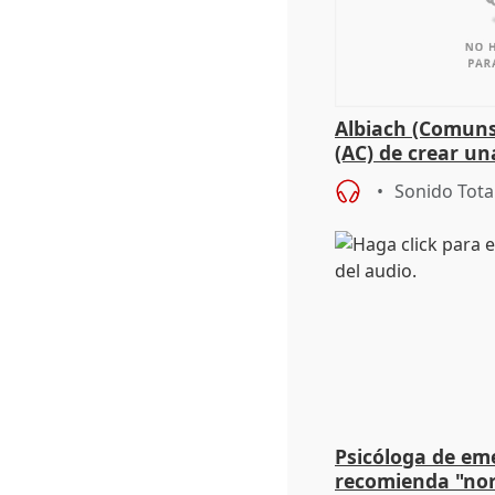
Albiach (Comuns
(AC) de crear un
para su hija en R
Sonido Tota
Psicóloga de em
recomienda "nor