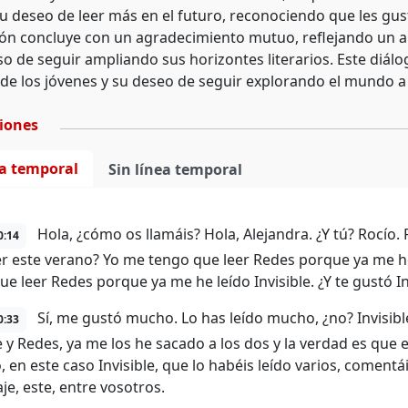
u deseo de leer más en el futuro, reconociendo que les gust
ón concluye con un agradecimiento mutuo, reflejando un amb
de seguir ampliando sus horizontes literarios. Este diálogo
de los jóvenes y su deseo de seguir explorando el mundo a t
ciones
ea temporal
Sin línea temporal
Hola, ¿cómo os llamáis? Hola, Alejandra. ¿Y tú? Rocío. 
0:14
er este verano? Yo me tengo que leer Redes porque ya me he
ue leer Redes porque ya me he leído Invisible. ¿Y te gustó In
Sí, me gustó mucho. Lo has leído mucho, ¿no? Invisible
0:33
le y Redes, ya me los he sacado a los dos y la verdad es que
 en este caso Invisible, que lo habéis leído varios, comentái
je, este, entre vosotros.