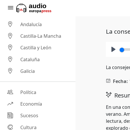
Andalucía
La conse
Castilla-La Mancha
Castilla y León
Play
Cataluña
La conseje
Galicia
Fecha:
Política
Resum
Economía
En una conv
verano. Amb
Sucesos
lectura, d
Cultura
explorado c