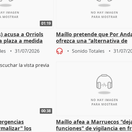
01:19
) acusa a Orriols
Maíllo pretende que Por And
a plaza a medida
ofrezca una "alternativa de
ipoll (Girona)
gobierno" con su labor de op
les
31/07/2026
Sonido Totales
31/07/2
00:38
ergencias
Maíllo afea a Marruecos "dej
malizar" los
funciones" de vigilancia en f