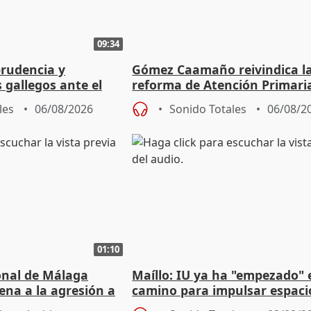
09:34
prudencia y
Gómez Caamaño reivindica l
s gallegos ante el
reforma de Atención Primari
e agosto
reforzará la autogestión
les
06/08/2026
Sonido Totales
06/08/2
01:10
ional de Málaga
Maíllo: IU ya ha "empezado" 
ena a la agresión a
camino para impulsar espaci
de Urgencias
unitarios para las municipal