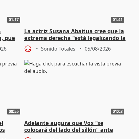
01:17
01:41
a
La actriz Susana Abaitua cree que la
a, que
extrema derecha "está legalizando la
homofobia"
026
Sonido Totales
05/08/2026
00:55
01:03
el
Adelante augura que Vox "se
os
colocará del lado del sillón" ante
es
iniciativas de la oposición