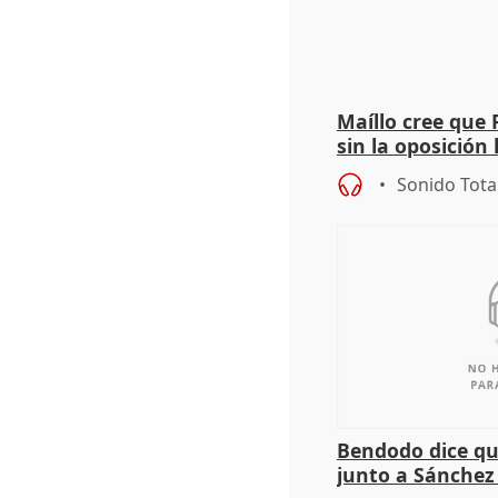
Maíllo cree que 
sin la oposición
órganos como el
Sonido Tota
Bendodo dice qu
junto a Sánchez 