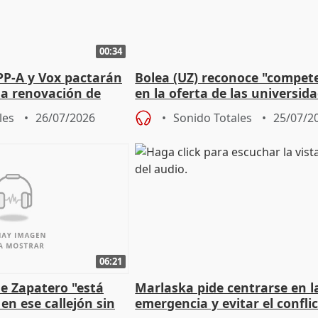
00:34
PP-A y Vox pactarán
Bolea (UZ) reconoce "compet
 la renovación de
en la oferta de las universid
 Defensor
privadas
les
26/07/2026
Sonido Totales
25/07/2
06:21
e Zapatero "está
Marlaska pide centrarse en l
en ese callejón sin
emergencia y evitar el confli