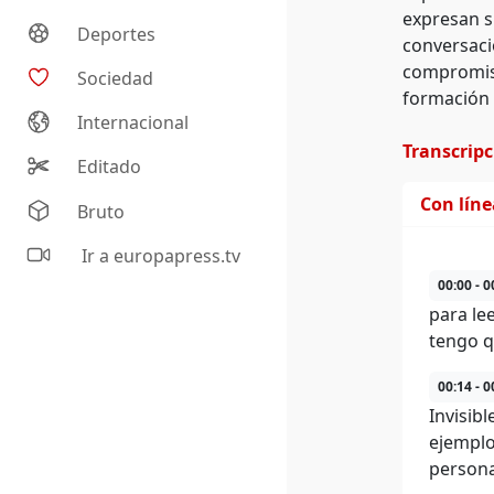
expresan s
Deportes
conversaci
compromiso 
Sociedad
formación 
Internacional
Transcrip
Editado
Con lín
Bruto
Ir a europapress.tv
00:00 - 0
para le
tengo q
00:14 - 0
Invisib
ejemplo,
persona