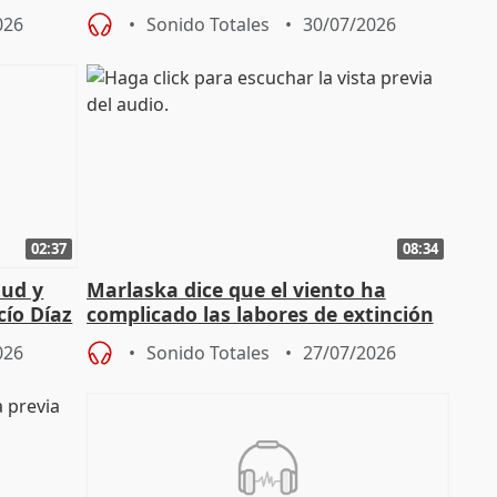
026
Sonido Totales
30/07/2026
02:37
08:34
tud y
Marlaska dice que el viento ha
cío Díaz
complicado las labores de extinción
durante la madrugada
026
Sonido Totales
27/07/2026