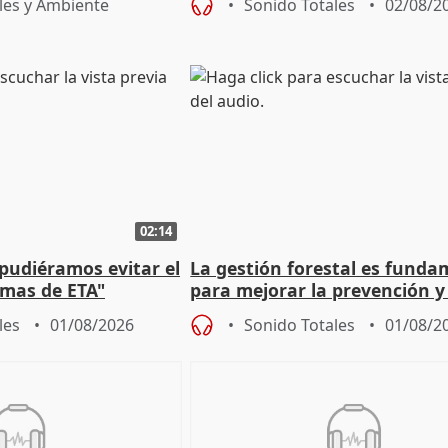
les y Ambiente
Sonido Totales
02/08/2
02:14
 pudiéramos evitar el
La gestión forestal es funda
timas de ETA"
para mejorar la prevención y
actuación frente a incendios
les
01/08/2026
Sonido Totales
01/08/2