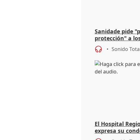
Sanidade pide "
protección" a lo
eclipse del 12 d
Sonido Tota
El Hospital Reg
expresa su cond
dos enfermeras 