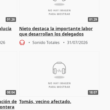
01:26
01:29
alucía
Nieto destaca la importante labor
que desarrollan los delegados
osición
territoriales de la Junta
026
Sonido Totales
31/07/2026
08:04
18:07
ación de
Tomás, vecino afectado.
rontera