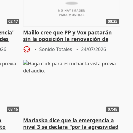
02:17
00:35
encia"
Maíllo cree que PP y Vox pactarán
ades
sin la oposición la renovación de
órganos como el Defensor
026
Sonido Totales
24/07/2026
08:16
07:48
a
Marlaska dice que la emergencia a
cto
nivel 3 se declara "por la agresividad